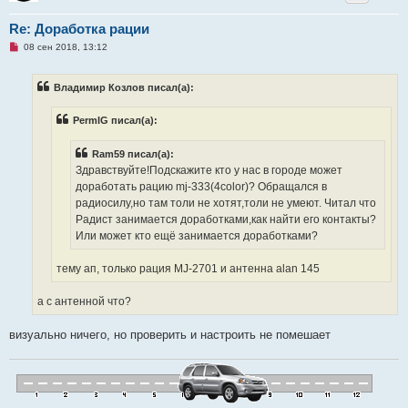
Re: Доработка рации
Н
08 сен 2018, 13:12
е
п
р
Владимир Козлов писал(а):
о
ч
и
PermIG писал(а):
т
а
н
Ram59 писал(а):
н
о
Здравствуйте!Подскажите кто у нас в городе может
е
доработать рацию mj-333(4color)? Обращался в
с
о
радиосилу,но там толи не хотят,толи не умеют. Читал что
о
Радист занимается доработками,как найти его контакты?
б
щ
Или может кто ещё занимается доработками?
е
н
и
тему ап, только рация MJ-2701 и антенна alan 145
е
а с антенной что?
визуально ничего, но проверить и настроить не помешает