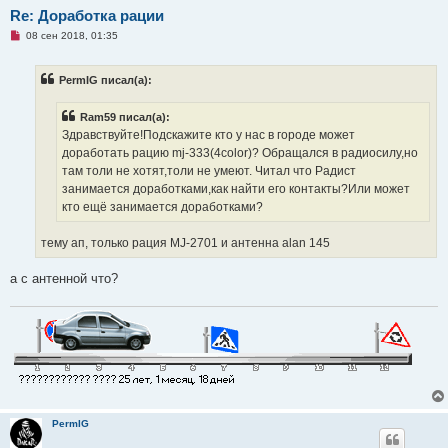
Re: Доработка рации
Н
08 сен 2018, 01:35
е
п
р
PermIG писал(а):
о
ч
и
Ram59 писал(а):
т
а
Здравствуйте!Подскажите кто у нас в городе может
н
доработать рацию mj-333(4color)? Обращался в радиосилу,но
н
о
там толи не хотят,толи не умеют. Читал что Радист
е
занимается доработками,как найти его контакты?Или может
с
о
кто ещё занимается доработками?
о
б
щ
тему ап, только рация MJ-2701 и антенна alan 145
е
н
и
а с антенной что?
е
PermIG