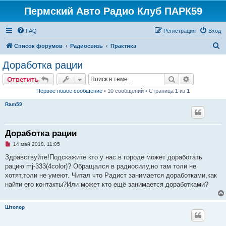
Пермский Авто Радио Клуб ПАРК59
FAQ
Регистрация
Вход
П
Список форумов
Радиосвязь
Практика
о
Доработка рации
и
Поиск
Расширен
Ответить
с
Первое новое сообщение
• 10 сообщений • Страница
1
из
1
к
Ram59
Доработка рации
Н
14 май 2018, 11:05
е
п
Здравствуйте!Подскажите кто у нас в городе может доработать
р
рацию mj-333(4color)? Обращался в радиосилу,но там толи не
о
ч
хотят,толи не умеют. Читал что Радист занимается доработками,как
и
найти его контакты?Или может кто ещё занимается доработками?
т
а
н
н
Штопор
о
е
с