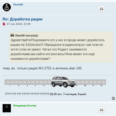
т
е
PermIG
а
н
н
о
е
Re: Доработка рации
с
Н
о
07 сен 2018, 22:06
е
о
п
б
р
щ
Ram59 писал(а):
о
е
ч
н
Здравствуйте!Подскажите кто у нас в городе может доработать
и
и
рацию mj-333(4color)? Обращался в радиосилу,но там толи не
т
е
а
хотят,толи не умеют. Читал что Радист занимается
н
доработками,как найти его контакты?Или может кто ещё
н
о
занимается доработками?
е
с
о
тему ап, только рация MJ-2701 и антенна alan 145
о
б
щ
е
н
и
е
Владимир Козлов