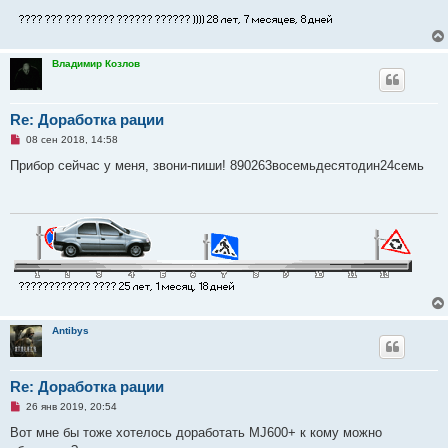
Владимир Козлов
Re: Доработка рации
Н
08 сен 2018, 14:58
е
п
Прибор сейчас у меня, звони-пиши! 890263восемьдесятодин24семь
р
о
ч
и
т
а
н
н
о
е
с
о
о
б
Antibys
щ
е
н
и
Re: Доработка рации
е
Н
26 янв 2019, 20:54
е
п
Вот мне бы тоже хотелось доработать MJ600+ к кому можно
р