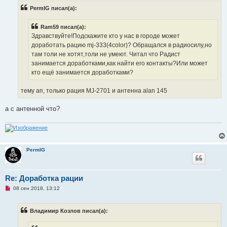
р
PermIG писал(а):
о
ч
и
Ram59 писал(а):
т
а
Здравствуйте!Подскажите кто у нас в городе может
н
доработать рацию mj-333(4color)? Обращался в радиосилу,но
н
о
там толи не хотят,толи не умеют. Читал что Радист
е
занимается доработками,как найти его контакты?Или может
с
о
кто ещё занимается доработками?
о
б
щ
тему ап, только рация MJ-2701 и антенна alan 145
е
н
и
а с антенной что?
е
PermIG
Re: Доработка рации
Н
08 сен 2018, 13:12
е
п
р
Владимир Козлов писал(а):
о
ч
и