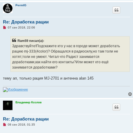
т
е
PermIG
а
н
н
о
е
Re: Доработка рации
с
Н
о
07 сен 2018, 22:06
е
о
п
б
р
щ
Ram59 писал(а):
о
е
ч
н
Здравствуйте!Подскажите кто у нас в городе может доработать
и
и
рацию mj-333(4color)? Обращался в радиосилу,но там толи не
т
е
а
хотят,толи не умеют. Читал что Радист занимается
н
доработками,как найти его контакты?Или может кто ещё
н
о
занимается доработками?
е
с
о
тему ап, только рация MJ-2701 и антенна alan 145
о
б
щ
е
н
и
е
Владимир Козлов
Re: Доработка рации
Н
08 сен 2018, 01:35
е
п