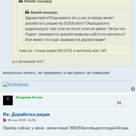
PermIG писал(а):
т
а
н
Ram59 писал(а):
н
о
Здравствуйте!Подскажите кто у нас в городе может
е
доработать рацию mj-333(4color)? Обращался в
с
о
радиосилу,но там толи не хотят,толи не умеют. Читал что
о
Радист занимается доработками,как найти его контакты?
б
щ
Или может кто ещё занимается доработками?
е
н
и
тему ап, только рация MJ-2701 и антенна alan 145
е
а с антенной что?
визуально ничего, но проверить и настроить не помешает
Владимир Козлов
Re: Доработка рации
Н
08 сен 2018, 14:58
е
п
Прибор сейчас у меня, звони-пиши! 890263восемьдесятодин24семь
р
о