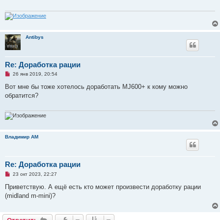
ч
и
т
а
н
н
Antibys
о
е
с
о
о
Re: Доработка рации
б
Н
щ
26 янв 2019, 20:54
е
е
п
н
Вот мне бы тоже хотелось доработать MJ600+ к кому можно
р
и
обратится?
о
е
ч
и
т
а
н
н
Владимир АМ
о
е
с
о
о
Re: Доработка рации
б
Н
щ
23 окт 2023, 22:27
е
е
п
н
Приветствую. А ещё есть кто может произвести доработку рации
р
и
(midland m-mini)?
о
е
ч
и
т
Ответить