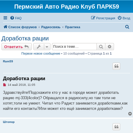
Пермский Авто Радио Клуб ПАРК59
FAQ
Регистрация
Вход
П
Список форумов
Радиосвязь
Практика
о
Доработка рации
и
Поиск
Расширен
Ответить
с
Первое новое сообщение
• 10 сообщений • Страница
1
из
1
к
Ram59
Доработка рации
Н
14 май 2018, 11:05
е
п
Здравствуйте!Подскажите кто у нас в городе может доработать
р
рацию mj-333(4color)? Обращался в радиосилу,но там толи не
о
ч
хотят,толи не умеют. Читал что Радист занимается доработками,как
и
найти его контакты?Или может кто ещё занимается доработками?
т
а
н
н
Штопор
о
е
с