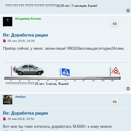
Владимир Козлов
Re: Доработка рации
Н
08 сен 2018, 14:58
е
п
Прибор сейчас у меня, звони-пиши! 890263восемьдесятодин24семь
р
о
ч
и
т
а
н
н
о
е
с
о
о
б
Antibys
щ
е
н
и
Re: Доработка рации
е
Н
26 янв 2019, 20:54
е
п
Вот мне бы тоже хотелось доработать MJ600+ к кому можно
р