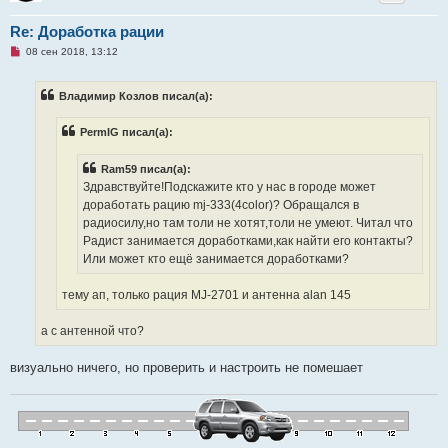
Re: Доработка рации
Н
08 сен 2018, 13:12
е
п
р
Владимир Козлов писал(а):
о
ч
и
PermIG писал(а):
т
а
н
Ram59 писал(а):
н
о
Здравствуйте!Подскажите кто у нас в городе может
е
доработать рацию mj-333(4color)? Обращался в
с
о
радиосилу,но там толи не хотят,толи не умеют. Читал что
о
Радист занимается доработками,как найти его контакты?
б
щ
Или может кто ещё занимается доработками?
е
н
и
тему ап, только рация MJ-2701 и антенна alan 145
е
а с антенной что?
визуально ничего, но проверить и настроить не помешает