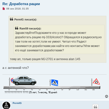
Re: Доработка рации
Н
08 сен 2018, 01:35
е
п
р
PermIG писал(а):
о
ч
и
Ram59 писал(а):
т
а
Здравствуйте!Подскажите кто у нас в городе может
н
доработать рацию mj-333(4color)? Обращался в радиосилу,но
н
о
там толи не хотят,толи не умеют. Читал что Радист
е
занимается доработками,как найти его контакты?Или может
с
о
кто ещё занимается доработками?
о
б
щ
тему ап, только рация MJ-2701 и антенна alan 145
е
н
и
а с антенной что?
е
PermIG