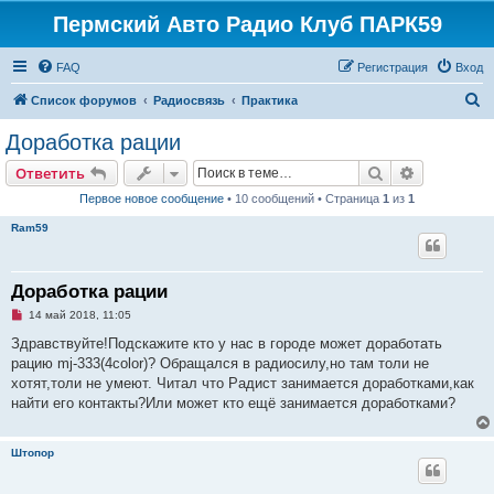
Пермский Авто Радио Клуб ПАРК59
FAQ
Регистрация
Вход
П
Список форумов
Радиосвязь
Практика
о
Доработка рации
и
Поиск
Расширен
Ответить
с
Первое новое сообщение
• 10 сообщений • Страница
1
из
1
к
Ram59
Доработка рации
Н
14 май 2018, 11:05
е
п
Здравствуйте!Подскажите кто у нас в городе может доработать
р
рацию mj-333(4color)? Обращался в радиосилу,но там толи не
о
ч
хотят,толи не умеют. Читал что Радист занимается доработками,как
и
найти его контакты?Или может кто ещё занимается доработками?
т
а
н
н
Штопор
о
е
с