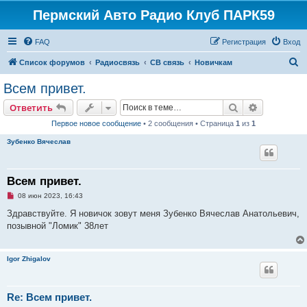
Пермский Авто Радио Клуб ПАРК59
FAQ
Регистрация
Вход
П
Список форумов
Радиосвязь
СВ связь
Новичкам
о
Всем привет.
и
Поиск
Расширен
Ответить
с
Первое новое сообщение
• 2 сообщения • Страница
1
из
1
к
Зубенко Вячеслав
Всем привет.
Н
08 июн 2023, 16:43
е
п
Здравствуйте. Я новичок зовут меня Зубенко Вячеслав Анатольевич,
р
позывной "Ломик" 38лет
о
ч
и
т
Igor Zhigalov
а
н
н
о
е
Re: Всем привет.
с