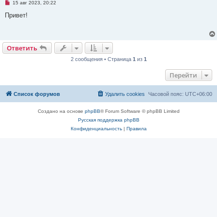
Н
о
15 авг 2023, 20:22
е
о
п
б
Привет!
р
щ
о
е
ч
н
и
и
т
е
Ответить
а
н
2 сообщения • Страница
1
из
1
н
о
е
Перейти
с
о
о
Список форумов
Удалить cookies
Часовой пояс:
UTC+06:00
б
щ
е
Создано на основе
phpBB
® Forum Software © phpBB Limited
н
и
Русская поддержка phpBB
е
Конфиденциальность
|
Правила