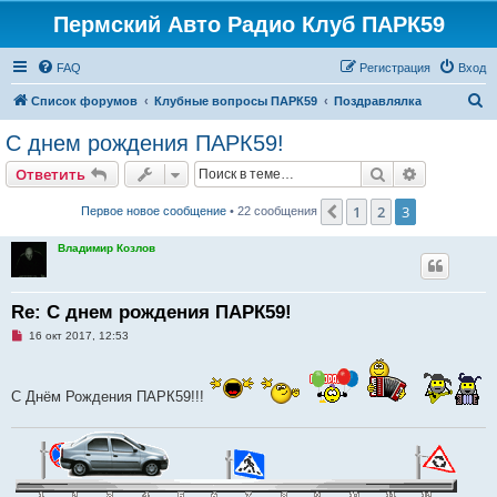
Пермский Авто Радио Клуб ПАРК59
FAQ
Регистрация
Вход
П
Список форумов
Клубные вопросы ПАРК59
Поздравлялка
о
С днем рождения ПАРК59!
и
Поиск
Расширен
Ответить
с
к
1
2
3
Пред.
Первое новое сообщение
• 22 сообщения
Владимир Козлов
Re: С днем рождения ПАРК59!
Н
16 окт 2017, 12:53
е
п
р
о
С Днём Рождения ПАРК59!!!
ч
и
т
а
н
н
о
е