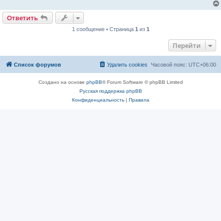
о
о
б
Ответить
щ
е
1 сообщение • Страница
1
из
1
н
и
Перейти
е
Список форумов
Удалить cookies
Часовой пояс:
UTC+06:00
Создано на основе
phpBB
® Forum Software © phpBB Limited
Русская поддержка phpBB
Конфиденциальность
|
Правила