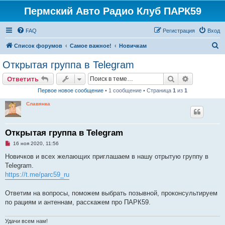
Пермский Авто Радио Клуб ПАРК59
FAQ
Регистрация
Вход
П
Список форумов
Самое важное!
Новичкам
о
Открытая группа в Telegram
и
Поиск
Расширен
Ответить
с
Первое новое сообщение
• 1 сообщение • Страница
1
из
1
к
Славянка
Открытая группа в Telegram
Н
16 ноя 2020, 11:56
е
п
Новичков и всех желающих приглашаем в нашу отрытую группу в
р
Telegram.
о
ч
https://t.me/parc59_ru
и
т
а
Ответим на вопросы, поможем выбрать позывной, проконсультируем
н
по рациям и антеннам, расскажем про ПАРК59.
н
о
е
Удачи всем нам!
с