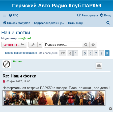
Пермский Авто Радио Клуб ПАРК59
FAQ
Регистрация
Вход
П
Список форумов
Корреспонденты и участники ПАРК59
Наши люди
о
Наши фотки
и
Модератор:
кот@фей
с
Поиск
Расширен
Ответить
к
Страница
9
из
9
1
5
6
7
8
9
Пред.
Первое новое сообщение
• 84 сообщения
…
Магнит
Re: Наши фотки
Н
03 фев 2017, 19:06
е
п
Неформальная встреча ПАРК59 в январе. Плов, плюшки , все дела !
р
о
ч
и
т
а
н
н