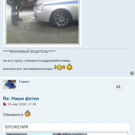
******ВЕЖЛИВЫЙ ВОДИТЕЛЬ******
не все сразу становятся радиолюбителями,
вначале все экспериментаторы!
Гарант
Re: Наши фотки
Н
04 мар 2018, 17:38
е
п
Обновился
р
о
ч
и
ВЛОЖЕНИЯ
т
а