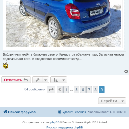
Библия учит любить ближнего своего. Камасутра объясняет как. Записная книжка
подсказывает кого. А ежедневник напоминает когда...
Ответить
Страница
9
из
9
1
5
6
7
8
9
Пред.
84 сообщения
…
Перейти
Список форумов
Удалить cookies
Часовой пояс:
UTC+06:00
Создано на основе
phpBB
® Forum Software © phpBB Limited
Русская поддержка phpBB