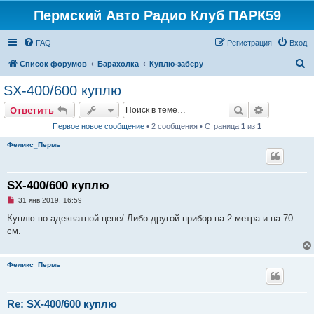
Пермский Авто Радио Клуб ПАРК59
FAQ
Регистрация
Вход
П
Список форумов
Барахолка
Куплю-заберу
о
SX-400/600 куплю
и
Поиск
Расширен
Ответить
с
Первое новое сообщение
• 2 сообщения • Страница
1
из
1
к
Феликс_Пермь
SX-400/600 куплю
Н
31 янв 2019, 16:59
е
п
Куплю по адекватной цене/ Либо другой прибор на 2 метра и на 70
р
см.
о
ч
и
т
Феликс_Пермь
а
н
н
о
е
Re: SX-400/600 куплю
с