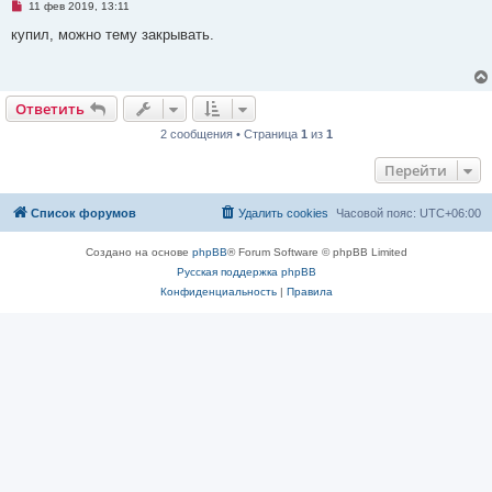
Н
о
11 фев 2019, 13:11
е
о
п
б
купил, можно тему закрывать.
р
щ
о
е
ч
н
и
и
т
е
Ответить
а
н
2 сообщения • Страница
1
из
1
н
о
е
Перейти
с
о
о
Список форумов
Удалить cookies
Часовой пояс:
UTC+06:00
б
щ
е
Создано на основе
phpBB
® Forum Software © phpBB Limited
н
и
Русская поддержка phpBB
е
Конфиденциальность
|
Правила