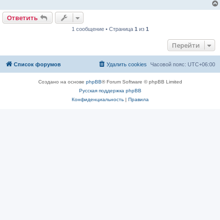
о
о
б
Ответить
щ
е
1 сообщение • Страница
1
из
1
н
и
Перейти
е
Список форумов
Удалить cookies
Часовой пояс:
UTC+06:00
Создано на основе
phpBB
® Forum Software © phpBB Limited
Русская поддержка phpBB
Конфиденциальность
|
Правила