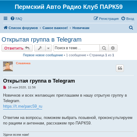
Пермский Авто Радио Клуб ПАРК59
FAQ
Регистрация
Вход
П
Список форумов
Самое важное!
Новичкам
о
Открытая группа в Telegram
и
Поиск
Расширен
Ответить
с
Первое новое сообщение
• 1 сообщение • Страница
1
из
1
к
Славянка
Открытая группа в Telegram
Н
16 ноя 2020, 11:56
е
п
Новичков и всех желающих приглашаем в нашу отрытую группу в
р
Telegram.
о
ч
https://t.me/parc59_ru
и
т
а
Ответим на вопросы, поможем выбрать позывной, проконсультируем
н
по рациям и антеннам, расскажем про ПАРК59.
н
о
е
Удачи всем нам!
с