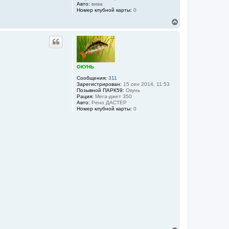
Авто:
вива
Номер клубной карты:
0
В
е
р
н
у
т
ь
ОКУНЬ
с
Сообщения:
311
я
Зарегистрирован:
15 сен 2014, 11:53
к
Позывной ПАРК59:
Окунь
н
Рация:
Мега-джет 350
а
Авто:
Рено ДАСТЕР
ч
Номер клубной карты:
0
а
л
у