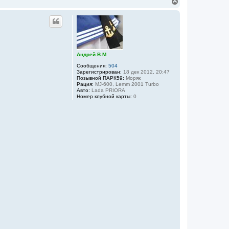
В
е
р
н
у
т
ь
с
Андрей.В.М
я
к
Сообщения:
504
Зарегистрирован:
18 дек 2012, 20:47
н
Позывной ПАРК59:
Моряк
а
Рация:
MJ-600, Lemm 2001 Turbo
ч
Авто:
Lada PRIORA
а
Номер клубной карты:
0
л
у