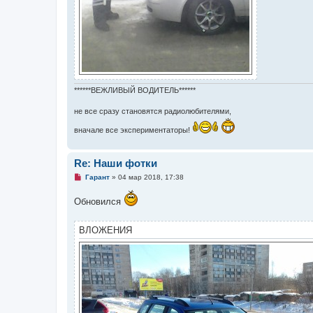
******ВЕЖЛИВЫЙ ВОДИТЕЛЬ******
не все сразу становятся радиолюбителями,
вначале все экспериментаторы!
Re: Наши фотки
Н
Гарант
»
04 мар 2018, 17:38
е
п
Обновился
р
о
ч
и
ВЛОЖЕНИЯ
т
а
н
н
о
е
с
о
о
б