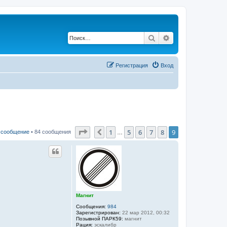
Поиск
Расширенный по
Регистрация
Вход
Страница
9
из
9
1
5
6
7
8
9
Пред.
 сообщение
• 84 сообщения
…
Магнит
Сообщения:
984
Зарегистрирован:
22 мар 2012, 00:32
Позывной ПАРК59:
магнит
Рация:
эскалибр