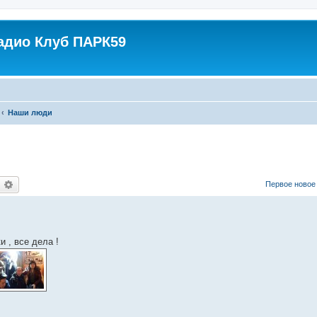
адио Клуб ПАРК59
Наши люди
оиск
Расширенный поиск
Первое новое
 , все дела !