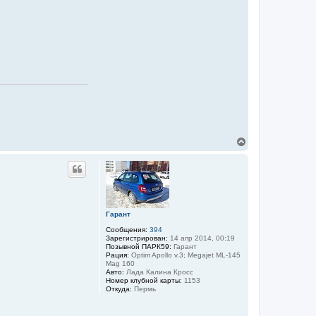
В
е
р
н
у
т
ь
с
Гарант
я
к
Сообщения:
394
Зарегистрирован:
14 апр 2014, 00:19
н
Позывной ПАРК59:
Гарант
а
Рация:
Optim Apollo v.3; Megajet ML-145
ч
Mag 160
а
Авто:
Лада Калина Кросс
л
Номер клубной карты:
1153
у
Откуда:
Пермь