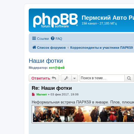
Пермский Авто Р
19й канал - 27,185 МГц
Ссылки
FAQ
Список форумов
Корреспонденты и участники ПАРК59
Наши фотки
Модератор:
кот@фей
П
Ответить
Re: Наши фотки
Н
Магнит
»
03 фев 2017, 19:06
е
п
Неформальная встреча ПАРК59 в январе. Плов, плюшки
р
о
ч
и
т
а
н
н
о