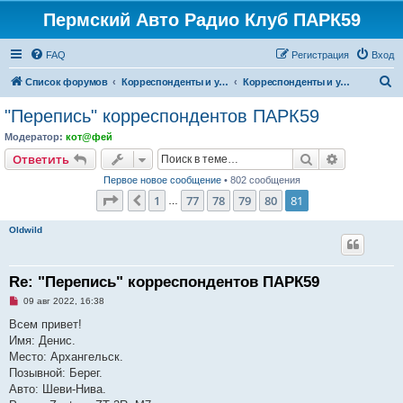
Пермский Авто Радио Клуб ПАРК59
FAQ
Регистрация
Вход
П
Список форумов
Корреспонденты и участники ПАРК59
Корреспонденты и участники ПАРК59
о
"Перепись" корреспондентов ПАРК59
и
Модератор:
кот@фей
с
Поиск
Расширен
Ответить
к
Первое новое сообщение
• 802 сообщения
Страница
81
из
81
1
77
78
79
80
81
Пред.
…
Oldwild
Re: "Перепись" корреспондентов ПАРК59
Н
09 авг 2022, 16:38
е
п
Всем привет!
р
Имя: Денис.
о
ч
Место: Архангельск.
и
Позывной: Берег.
т
а
Авто: Шеви-Нива.
н