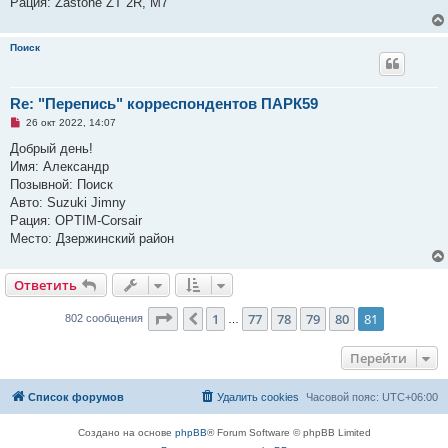
Рация: Zastone ZT 2R, M7
н
о
е
с
Поиск
о
о
б
щ
Re: "Перепись" корреспондентов ПАРК59
е
н
Н
26 окт 2022, 14:07
и
е
е
п
Добрый день!
р
Имя: Александр
о
ч
Позывной: Поиск
и
Авто: Suzuki Jimny
т
а
Рация: OPTIM-Corsair
н
Место: Дзержинский район
н
о
е
с
Ответить
о
о
б
Страница
81
из
81
1
77
78
79
80
81
Пред.
802 сообщения
…
щ
е
н
Перейти
и
е
Список форумов
Удалить cookies
Часовой пояс:
UTC+06:00
Создано на основе
phpBB
® Forum Software © phpBB Limited