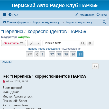
Пермский Авто Радио Клуб ПАРК59
FAQ
Регистрация
Вход
П
Список форумов
Корреспонденты и участники ПАРК59
Корреспонденты и участники ПАРК59
о
"Перепись" корреспондентов ПАРК59
и
Модератор:
кот@фей
с
Поиск
Расширен
Ответить
к
Первое новое сообщение
• 802 сообщения
Страница
81
из
81
1
77
78
79
80
81
Пред.
…
Oldwild
Re: "Перепись" корреспондентов ПАРК59
Н
09 авг 2022, 16:38
е
п
Всем привет!
р
Имя: Денис.
о
ч
Место: Архангельск.
и
Позывной: Берег.
т
а
Авто: Шеви-Нива.
н