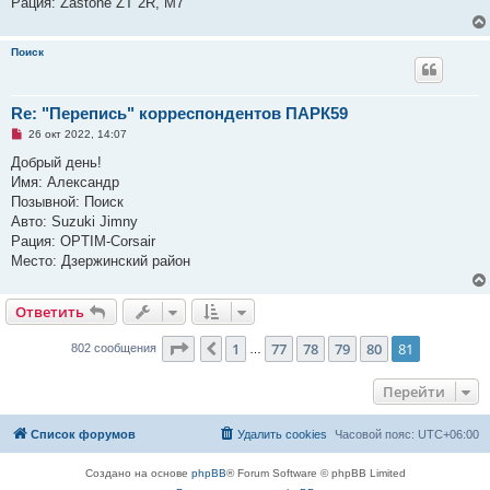
Рация: Zastone ZT 2R, M7
н
о
е
с
Поиск
о
о
б
щ
Re: "Перепись" корреспондентов ПАРК59
е
н
Н
26 окт 2022, 14:07
и
е
е
п
Добрый день!
р
Имя: Александр
о
ч
Позывной: Поиск
и
Авто: Suzuki Jimny
т
а
Рация: OPTIM-Corsair
н
Место: Дзержинский район
н
о
е
с
Ответить
о
о
б
Страница
81
из
81
1
77
78
79
80
81
Пред.
802 сообщения
…
щ
е
н
Перейти
и
е
Список форумов
Удалить cookies
Часовой пояс:
UTC+06:00
Создано на основе
phpBB
® Forum Software © phpBB Limited