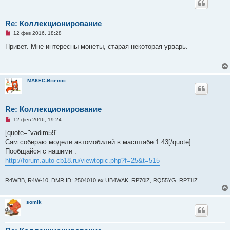
о
о
б
щ
Re: Коллекционирование
е
Н
н
12 фев 2016, 18:28
е
и
п
е
Привет. Мне интересны монеты, старая некоторая урварь.
р
о
ч
и
т
МАКЕС-Ижевск
а
н
н
о
е
Re: Коллекционирование
с
Н
о
12 фев 2016, 19:24
е
о
п
б
[quote="vadim59"
р
щ
Сам собираю модели автомобилей в масштабе 1:43[/quote]
о
е
ч
н
Пообщайся с нашими :
и
и
http://forum.auto-cb18.ru/viewtopic.php?f=25&t=515
т
е
а
н
R4WBB, R4W-10, DMR ID: 2504010 ex UB4WAK, RP70iZ, RQ55YG, RP71iZ
н
о
е
с
somik
о
о
б
щ
е