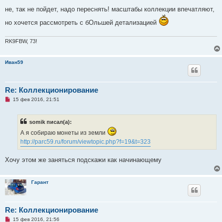
е
п
не, так не пойдет, надо переснять! масштабы коллекции впечатляют,
р
о
но хочется рассмотреть с бОльшей детализацией
ч
и
т
RK9FBW, 73!
а
н
н
о
Иван59
е
с
о
о
Re: Коллекционирование
б
щ
Н
15 фев 2016, 21:51
е
е
н
п
и
р
е
somik писал(а):
о
ч
А я собираю монеты из земли
и
т
http://parc59.ru/forum/viewtopic.php?f=19&t=323
а
н
н
Хочу этом же заняться подскажи как начинающему
о
е
с
Гарант
о
о
б
щ
е
Re: Коллекционирование
н
и
Н
15 фев 2016, 21:56