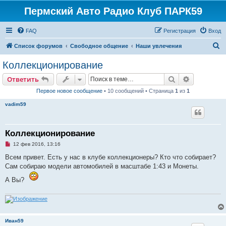
Пермский Авто Радио Клуб ПАРК59
FAQ
Регистрация
Вход
П
Список форумов
Свободное общение
Наши увлечения
о
Коллекционирование
и
Поиск
Расширен
Ответить
с
Первое новое сообщение
• 10 сообщений • Страница
1
из
1
к
vadim59
Коллекционирование
Н
12 фев 2016, 13:16
е
п
Всем привет. Есть у нас в клубе коллекционеры? Кто что собирает?
р
Сам собираю модели автомобилей в масштабе 1:43 и Монеты.
о
ч
А Вы?
и
т
а
н
н
о
е
Иван59
с