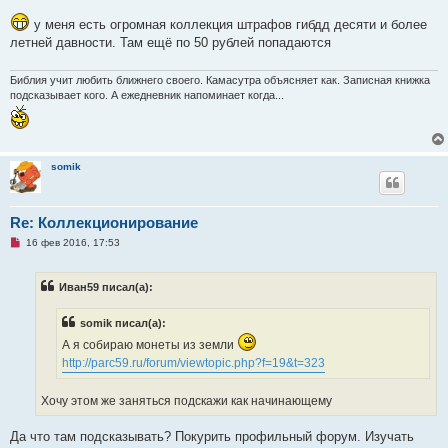
е
е
п
у меня есть огромная коллекция штрафов гибдд десяти и более
р
летней давности. Там ещё по 50 рублей попадаются
о
ч
и
т
Библия учит любить ближнего своего. Камасутра объясняет как. Записная книжка
а
подсказывает кого. А ежедневник напоминает когда...
н
н
о
е
с
о
somik
о
б
щ
е
Re: Коллекционирование
н
и
Н
16 фев 2016, 17:53
е
е
п
р
Иван59 писал(а):
о
ч
и
somik писал(а):
т
а
А я собираю монеты из земли
н
н
http://parc59.ru/forum/viewtopic.php?f=19&t=323
о
е
с
Хочу этом же заняться подскажи как начинающему
о
о
б
Да что там подсказывать? Покурить профильный форум. Изучать
щ