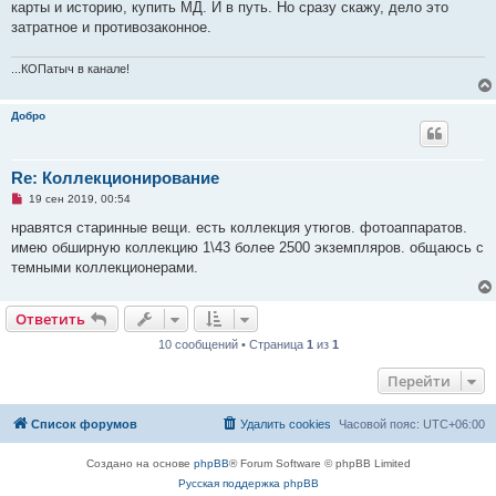
карты и историю, купить МД. И в путь. Но сразу скажу, дело это
е
н
затратное и противозаконное.
и
е
...КОПатыч в канале!
Добро
Re: Коллекционирование
Н
19 сен 2019, 00:54
е
п
нравятся старинные вещи. есть коллекция утюгов. фотоаппаратов.
р
имею обширную коллекцию 1\43 более 2500 экземпляров. общаюсь с
о
ч
темными коллекционерами.
и
т
а
Ответить
н
н
о
10 сообщений • Страница
1
из
1
е
с
Перейти
о
о
б
щ
Список форумов
Удалить cookies
Часовой пояс:
UTC+06:00
е
н
и
Создано на основе
phpBB
® Forum Software © phpBB Limited
е
Русская поддержка phpBB