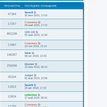
ПРОСМОТРЫ
ПОСЛЕДНЕЕ СООБЩЕНИЕ
Sever9
47364
30 июл 2020, 17:53
Славянка
17257
09 май 2020, 17:10
UA9-140
861238
05 май 2020, 21:50
Славянка
17897
23 ноя 2019, 23:14
Miklle
146307
06 окт 2019, 13:33
Шурави
256066
13 июн 2019, 09:10
Judgen
35324
02 мар 2019, 22:08
Sever9
11812
28 авг 2018, 17:32
collection
12824
17 май 2018, 00:41
Славянка
11755