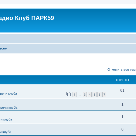
адио Клуб ПАРК59
всем
ширенный поиск
Отметить все тем
ОТВЕТЫ
61
тречи клуба
1
3
4
5
6
7
…
1
тречи клуба
1
чи клуба
0
и клуба