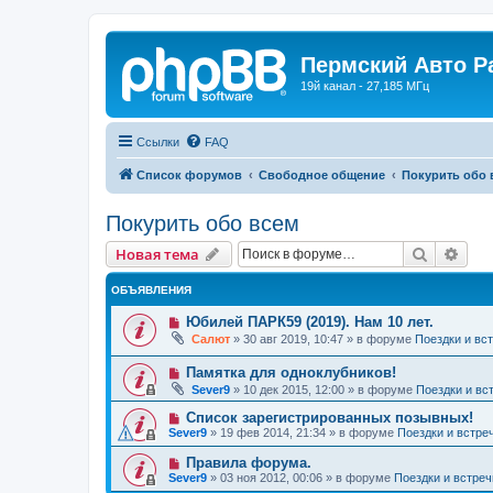
Пермский Авто Р
19й канал - 27,185 МГц
Ссылки
FAQ
Список форумов
Свободное общение
Покурить обо 
Покурить обо всем
Поиск
Рас
Новая тема
ОБЪЯВЛЕНИЯ
Юбилей ПАРК59 (2019). Нам 10 лет.
Салют
»
30 авг 2019, 10:47
» в форуме
Поездки и вс
Памятка для одноклубников!
Sever9
»
10 дек 2015, 12:00
» в форуме
Поездки и вс
Список зарегистрированных позывных!
Sever9
»
19 фев 2014, 21:34
» в форуме
Поездки и встре
Правила форума.
Sever9
»
03 ноя 2012, 00:06
» в форуме
Поездки и встреч