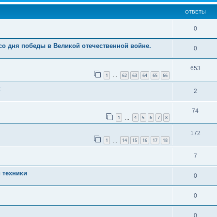
ОТВЕТЫ
0
 со дня победы в Великой отечественной войне.
0
653
1
62
63
64
65
66
…
к
2
74
1
4
5
6
7
8
…
172
1
14
15
16
17
18
…
7
 техники
0
0
0