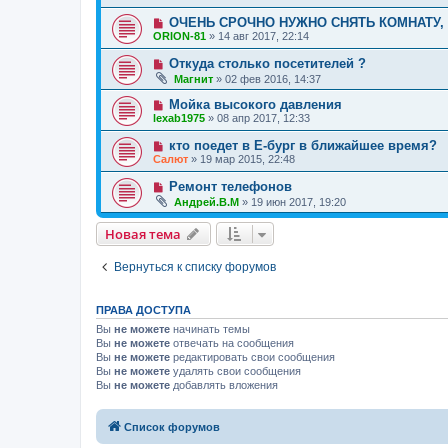
ОЧЕНЬ СРОЧНО НУЖНО СНЯТЬ КОМНАТУ, 
ORION-81
»
14 авг 2017, 22:14
Откуда столько посетителей ?
Магнит
»
02 фев 2016, 14:37
Мойка высокого давления
lexab1975
»
08 апр 2017, 12:33
кто поедет в Е-бург в ближайшее время?
Салют
»
19 мар 2015, 22:48
Ремонт телефонов
Андрей.В.М
»
19 июн 2017, 19:20
Новая тема
Вернуться к списку форумов
ПРАВА ДОСТУПА
Вы
не можете
начинать темы
Вы
не можете
отвечать на сообщения
Вы
не можете
редактировать свои сообщения
Вы
не можете
удалять свои сообщения
Вы
не можете
добавлять вложения
Список форумов