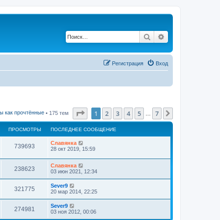
Поиск
Расширенный по
Регистрация
Вход
Страница
1
из
7
1
2
3
4
5
7
След.
ы как прочтённые
• 175 тем
…
ПРОСМОТРЫ
ПОСЛЕДНЕЕ СООБЩЕНИЕ
Славянка
739693
28 окт 2019, 15:59
Славянка
238623
03 июн 2021, 12:34
Sever9
321775
20 мар 2014, 22:25
Sever9
274981
03 ноя 2012, 00:06