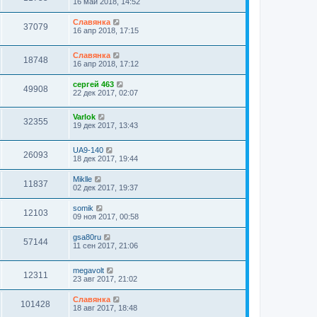
16 май 2018, 14:52
Славянка
37079
16 апр 2018, 17:15
Славянка
18748
16 апр 2018, 17:12
сергей 463
49908
22 дек 2017, 02:07
Varlok
32355
19 дек 2017, 13:43
UA9-140
26093
18 дек 2017, 19:44
Miklle
11837
02 дек 2017, 19:37
somik
12103
09 ноя 2017, 00:58
gsa80ru
57144
11 сен 2017, 21:06
megavolt
12311
23 авг 2017, 21:02
Славянка
101428
18 авг 2017, 18:48