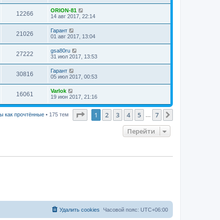
ORION-81
12266
14 авг 2017, 22:14
Гарант
21026
01 авг 2017, 13:04
gsa80ru
27222
31 июл 2017, 13:53
Гарант
30816
05 июл 2017, 00:53
Varlok
16061
19 июн 2017, 21:16
Страница
1
из
7
1
2
3
4
5
7
След.
ы как прочтённые
• 175 тем
…
Перейти
Удалить cookies
Часовой пояс:
UTC+06:00