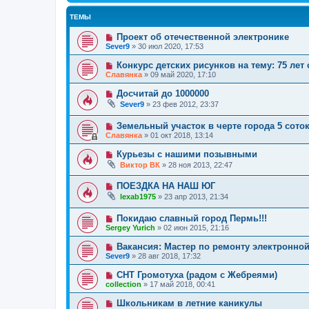
ТЕМЫ
Проект об отечественной электронике
Sever9
»
30 июл 2020, 17:53
Конкурс детских рисунков на тему: 75 лет
Славянка
»
09 май 2020, 17:10
Досчитай до 1000000
Sever9
»
23 фев 2012, 23:37
Земельный участок в черте города 5 сото
Славянка
»
01 окт 2018, 13:14
Курьезы с нашими позывными
Виктор ВК
»
28 ноя 2013, 22:47
ПОЕЗДКА НА НАШ ЮГ
lexab1975
»
23 апр 2013, 21:34
Покидаю славный город Пермь!!!
Sergey Yurich
»
02 июн 2015, 21:16
Вакансия: Мастер по ремонту электронной
Sever9
»
28 авг 2018, 17:32
СНТ Громотуха (радом с Жебреями)
collection
»
17 май 2018, 00:41
Школьникам в летние каникулы