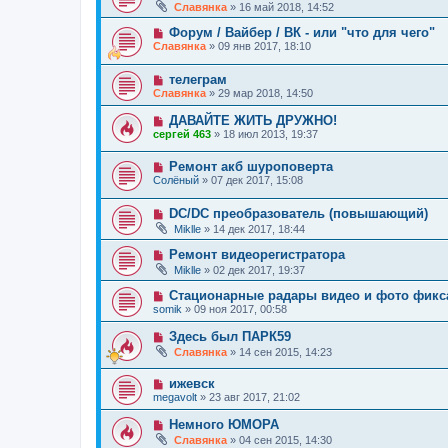
Славянка
»
16 май 2018, 14:52
Форум / Вайбер / ВК - или "что для чего"
Славянка
»
09 янв 2017, 18:10
телеграм
Славянка
»
29 мар 2018, 14:50
ДАВАЙТЕ ЖИТЬ ДРУЖНО!
сергей 463
»
18 июл 2013, 19:37
Ремонт акб шуроповерта
Солёный
»
07 дек 2017, 15:08
DC/DC преобразователь (повышающий)
Miklle
»
14 дек 2017, 18:44
Ремонт видеорегистратора
Miklle
»
02 дек 2017, 19:37
Стационарные радары видео и фото фикс
somik
»
09 ноя 2017, 00:58
Здесь был ПАРК59
Славянка
»
14 сен 2015, 14:23
ижевск
megavolt
»
23 авг 2017, 21:02
Немного ЮМОРА
Славянка
»
04 сен 2015, 14:30