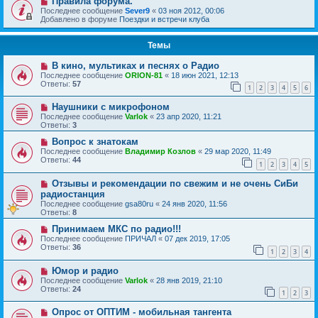
Правила форума.
Последнее сообщение
Sever9
«
03 ноя 2012, 00:06
Добавлено в форуме
Поездки и встречи клуба
Темы
В кино, мультиках и песнях о Радио
Последнее сообщение
ORION-81
«
18 июн 2021, 12:13
Ответы:
57
1
2
3
4
5
6
Наушники с микрофоном
Последнее сообщение
Varlok
«
23 апр 2020, 11:21
Ответы:
3
Вопрос к знатокам
Последнее сообщение
Владимир Козлов
«
29 мар 2020, 11:49
Ответы:
44
1
2
3
4
5
Отзывы и рекомендации по свежим и не очень СиБи
радиостанция
Последнее сообщение
gsa80ru
«
24 янв 2020, 11:56
Ответы:
8
Принимаем МКС по радио!!!
Последнее сообщение
ПРИЧАЛ
«
07 дек 2019, 17:05
Ответы:
36
1
2
3
4
Юмор и радио
Последнее сообщение
Varlok
«
28 янв 2019, 21:10
Ответы:
24
1
2
3
Опрос от ОПТИМ - мобильная тангента