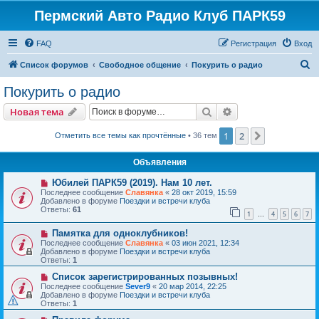
Пермский Авто Радио Клуб ПАРК59
FAQ
Регистрация
Вход
П
Список форумов
Свободное общение
Покурить о радио
о
Покурить о радио
и
Поиск
Расширенный пои
Новая тема
с
к
1
2
След.
Отметить все темы как прочтённые
• 36 тем
Объявления
Юбилей ПАРК59 (2019). Нам 10 лет.
Последнее сообщение
Славянка
«
28 окт 2019, 15:59
Добавлено в форуме
Поездки и встречи клуба
Ответы:
61
1
4
5
6
7
…
Памятка для одноклубников!
Последнее сообщение
Славянка
«
03 июн 2021, 12:34
Добавлено в форуме
Поездки и встречи клуба
Ответы:
1
Список зарегистрированных позывных!
Последнее сообщение
Sever9
«
20 мар 2014, 22:25
Добавлено в форуме
Поездки и встречи клуба
Ответы:
1