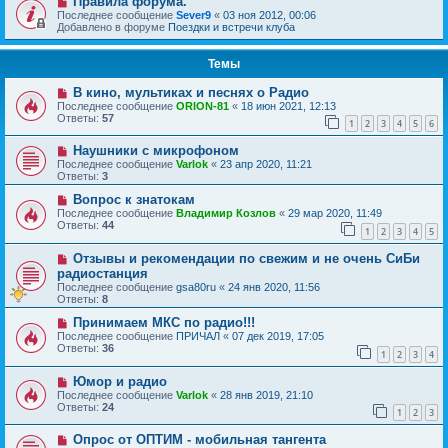
Правила форума.
Последнее сообщение
Sever9
«
03 ноя 2012, 00:06
Добавлено в форуме
Поездки и встречи клуба
Темы
В кино, мультиках и песнях о Радио
Последнее сообщение
ORION-81
«
18 июн 2021, 12:13
Ответы:
57
1
2
3
4
5
6
Наушники с микрофоном
Последнее сообщение
Varlok
«
23 апр 2020, 11:21
Ответы:
3
Вопрос к знатокам
Последнее сообщение
Владимир Козлов
«
29 мар 2020, 11:49
Ответы:
44
1
2
3
4
5
Отзывы и рекомендации по свежим и не очень СиБи
радиостанция
Последнее сообщение
gsa80ru
«
24 янв 2020, 11:56
Ответы:
8
Принимаем МКС по радио!!!
Последнее сообщение
ПРИЧАЛ
«
07 дек 2019, 17:05
Ответы:
36
1
2
3
4
Юмор и радио
Последнее сообщение
Varlok
«
28 янв 2019, 21:10
Ответы:
24
1
2
3
Опрос от ОПТИМ - мобильная тангента