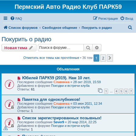
Пермский Авто Радио Клуб ПАРК59
FAQ
Регистрация
Вход
П
Список форумов
Свободное общение
Покурить о радио
о
Покурить о радио
и
Поиск
Расширенный пои
Новая тема
с
к
1
2
След.
Отметить все темы как прочтённые
• 36 тем
Объявления
Юбилей ПАРК59 (2019). Нам 10 лет.
Последнее сообщение
Славянка
«
28 окт 2019, 15:59
Добавлено в форуме
Поездки и встречи клуба
Ответы:
61
1
4
5
6
7
…
Памятка для одноклубников!
Последнее сообщение
Славянка
«
03 июн 2021, 12:34
Добавлено в форуме
Поездки и встречи клуба
Ответы:
1
Список зарегистрированных позывных!
Последнее сообщение
Sever9
«
20 мар 2014, 22:25
Добавлено в форуме
Поездки и встречи клуба
Ответы:
1