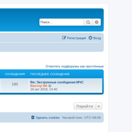
Поиск
Расширенный по
Регистрация
Вход
Отметить подфорумы как прочтённые
СООБЩЕНИЯ
ПОСЛЕДНЕЕ СООБЩЕНИЕ
Re: Экстренные сообщения МЧС
180
П
Виктор ВК
е
16 окт 2018, 14:40
р
е
й
т
Перейти
и
к
п
о
Удалить cookies
Часовой пояс:
UTC+06:00
с
л
е
д