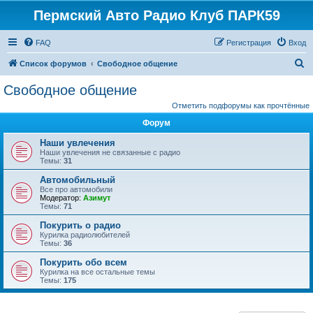
Пермский Авто Радио Клуб ПАРК59
FAQ
Регистрация
Вход
П
Список форумов
Свободное общение
о
Свободное общение
и
Отметить подфорумы как прочтённые
с
Форум
к
Наши увлечения
Наши увлечения не связанные с радио
Темы:
31
Автомобильный
Все про автомобили
Модератор:
Азимут
Темы:
71
Покурить о радио
Курилка радиолюбителей
Темы:
36
Покурить обо всем
Курилка на все остальные темы
Темы:
175