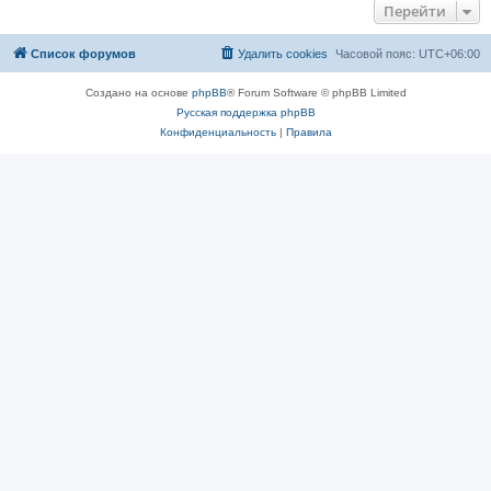
Перейти
Список форумов
Удалить cookies
Часовой пояс:
UTC+06:00
Создано на основе
phpBB
® Forum Software © phpBB Limited
Русская поддержка phpBB
Конфиденциальность
|
Правила