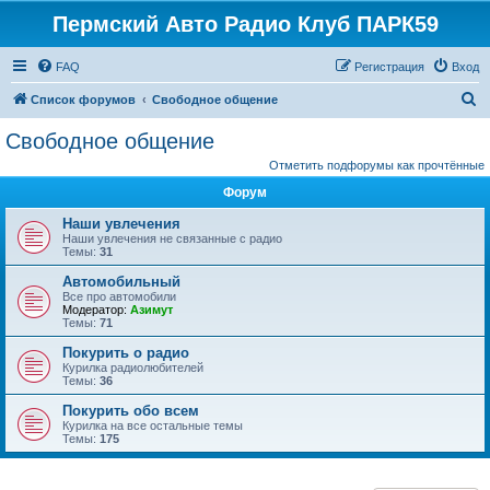
Пермский Авто Радио Клуб ПАРК59
FAQ
Регистрация
Вход
П
Список форумов
Свободное общение
о
Свободное общение
и
Отметить подфорумы как прочтённые
с
Форум
к
Наши увлечения
Наши увлечения не связанные с радио
Темы:
31
Автомобильный
Все про автомобили
Модератор:
Азимут
Темы:
71
Покурить о радио
Курилка радиолюбителей
Темы:
36
Покурить обо всем
Курилка на все остальные темы
Темы:
175