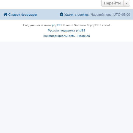
Перейти
Список форумов
Удалить cookies
Часовой пояс:
UTC+06:00
Создано на основе
phpBB
® Forum Software © phpBB Limited
Русская поддержка phpBB
Конфиденциальность
|
Правила