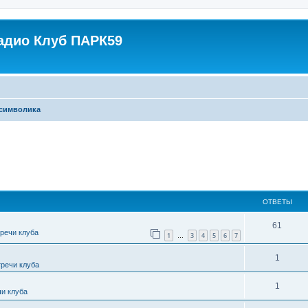
адио Клуб ПАРК59
 символика
ширенный поиск
ОТВЕТЫ
61
тречи клуба
1
3
4
5
6
7
…
1
тречи клуба
1
чи клуба