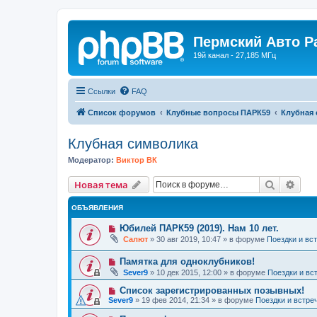
Пермский Авто Р
19й канал - 27,185 МГц
Ссылки
FAQ
Список форумов
Клубные вопросы ПАРК59
Клубная
Клубная символика
Модератор:
Виктор ВК
Поиск
Рас
Новая тема
ОБЪЯВЛЕНИЯ
Юбилей ПАРК59 (2019). Нам 10 лет.
Салют
»
30 авг 2019, 10:47
» в форуме
Поездки и вс
Памятка для одноклубников!
Sever9
»
10 дек 2015, 12:00
» в форуме
Поездки и вс
Список зарегистрированных позывных!
Sever9
»
19 фев 2014, 21:34
» в форуме
Поездки и встре