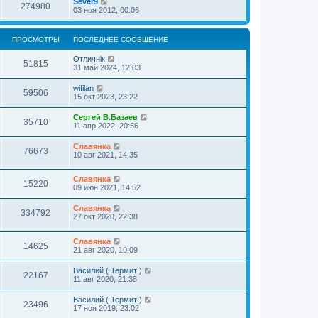
Sever9
274980
03 ноя 2012, 00:06
ПРОСМОТРЫ
ПОСЛЕДНЕЕ СООБЩЕНИЕ
Отличнiк
51815
31 май 2024, 12:03
wifilan
59506
15 окт 2023, 23:22
Сергей В.Базаев
35710
11 апр 2022, 20:56
Славянка
76673
10 авг 2021, 14:35
Славянка
15220
09 июн 2021, 14:52
Славянка
334792
27 окт 2020, 22:38
Славянка
14625
21 авг 2020, 10:09
Василий ( Термит )
22167
11 авг 2020, 21:38
Василий ( Термит )
23496
17 ноя 2019, 23:02