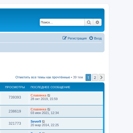
Поиск
Расширенный по
Регистрация
Вход
1
2
След.
Отметить все темы как прочтённые
• 39 тем
ПРОСМОТРЫ
ПОСЛЕДНЕЕ СООБЩЕНИЕ
Славянка
739393
28 окт 2019, 15:59
Славянка
238619
03 июн 2021, 12:34
Sever9
321773
20 мар 2014, 22:25