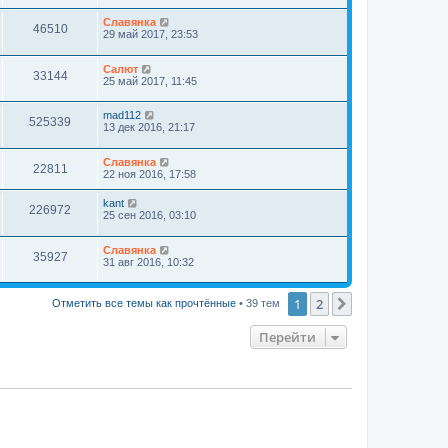
Славянка
46510
29 май 2017, 23:53
Салют
33144
25 май 2017, 11:45
mad112
525339
13 дек 2016, 21:17
Славянка
22811
22 ноя 2016, 17:58
kant
226972
25 сен 2016, 03:10
Славянка
35927
31 авг 2016, 10:32
1
2
След.
Отметить все темы как прочтённые
• 39 тем
Перейти