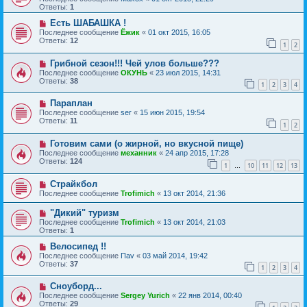
Ответы:
1
Есть ШАБАШКА !
Последнее сообщение
Ёжик
«
01 окт 2015, 16:05
Ответы:
12
1
2
Грибной сезон!!! Чей улов больше???
Последнее сообщение
ОКУНЬ
«
23 июл 2015, 14:31
Ответы:
38
1
2
3
4
Параплан
Последнее сообщение
ser
«
15 июн 2015, 19:54
Ответы:
11
1
2
Готовим сами (о жирной, но вкусной пище)
Последнее сообщение
механник
«
24 апр 2015, 17:28
Ответы:
124
1
10
11
12
13
…
Страйкбол
Последнее сообщение
Trofimich
«
13 окт 2014, 21:36
"Дикий" туризм
Последнее сообщение
Trofimich
«
13 окт 2014, 21:03
Ответы:
1
Велосипед !!
Последнее сообщение
Пav
«
03 май 2014, 19:42
Ответы:
37
1
2
3
4
Сноуборд...
Последнее сообщение
Sergey Yurich
«
22 янв 2014, 00:40
Ответы:
29