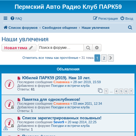
Пермский Авто Радио Клуб ПАРК59
FAQ
Регистрация
Вход
П
Список форумов
Свободное общение
Наши увлечения
о
Наши увлечения
и
Поиск
Расширенный пои
Новая тема
с
к
1
2
След.
Отметить все темы как прочтённые
• 31 тема
Объявления
Юбилей ПАРК59 (2019). Нам 10 лет.
Последнее сообщение
Славянка
«
28 окт 2019, 15:59
Добавлено в форуме
Поездки и встречи клуба
Ответы:
61
1
4
5
6
7
…
Памятка для одноклубников!
Последнее сообщение
Славянка
«
03 июн 2021, 12:34
Добавлено в форуме
Поездки и встречи клуба
Ответы:
1
Список зарегистрированных позывных!
Последнее сообщение
Sever9
«
20 мар 2014, 22:25
Добавлено в форуме
Поездки и встречи клуба
Ответы:
1