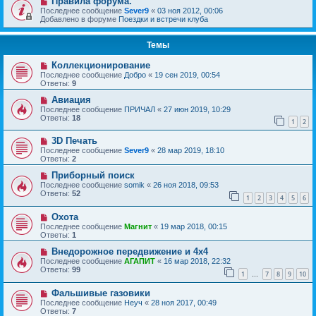
Правила форума.
Последнее сообщение
Sever9
«
03 ноя 2012, 00:06
Добавлено в форуме
Поездки и встречи клуба
Темы
Коллекционирование
Последнее сообщение
Добро
«
19 сен 2019, 00:54
Ответы:
9
Авиация
Последнее сообщение
ПРИЧАЛ
«
27 июн 2019, 10:29
Ответы:
18
1
2
3D Печать
Последнее сообщение
Sever9
«
28 мар 2019, 18:10
Ответы:
2
Приборный поиск
Последнее сообщение
somik
«
26 ноя 2018, 09:53
Ответы:
52
1
2
3
4
5
6
Охота
Последнее сообщение
Магнит
«
19 мар 2018, 00:15
Ответы:
1
Внедорожное передвижение и 4х4
Последнее сообщение
АГАПИТ
«
16 мар 2018, 22:32
Ответы:
99
1
7
8
9
10
…
Фальшивые газовики
Последнее сообщение
Неуч
«
28 ноя 2017, 00:49
Ответы:
7