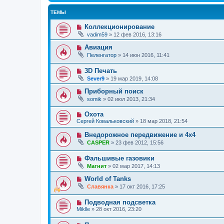
ТЕМЫ
Коллекционирование
vadim59
»
12 фев 2016, 13:16
Авиация
Пеленгатор
»
14 июн 2016, 11:41
3D Печать
Sever9
»
19 мар 2019, 14:08
Приборный поиск
somik
»
02 июл 2013, 21:34
Охота
Сергей Ковальковский
»
18 мар 2018, 21:54
Внедорожное передвижение и 4х4
CASPER
»
23 фев 2012, 15:56
Фальшивые газовики
Магнит
»
02 мар 2017, 14:13
World of Tanks
Славянка
»
17 окт 2016, 17:25
Подводная подсветка
Miklle
»
28 окт 2016, 23:20