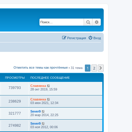
Поиск
Расширенный по
Регистрация
Вход
1
2
След.
Отметить все темы как прочтённые
• 31 тема
ПРОСМОТРЫ
ПОСЛЕДНЕЕ СООБЩЕНИЕ
Славянка
739793
28 окт 2019, 15:59
Славянка
238629
03 июн 2021, 12:34
Sever9
321777
20 мар 2014, 22:25
Sever9
274982
03 ноя 2012, 00:06