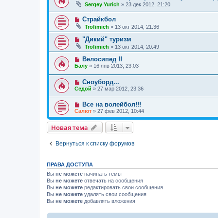
Sergey Yurich
»
23 дек 2012, 21:20
Страйкбол
Trofimich
»
13 окт 2014, 21:36
"Дикий" туризм
Trofimich
»
13 окт 2014, 20:49
Велосипед !!
Балу
»
16 янв 2013, 23:03
Сноуборд...
Седой
»
27 мар 2012, 23:36
Все на волейбол!!!
Салют
»
27 фев 2012, 10:44
Новая тема
Вернуться к списку форумов
ПРАВА ДОСТУПА
Вы
не можете
начинать темы
Вы
не можете
отвечать на сообщения
Вы
не можете
редактировать свои сообщения
Вы
не можете
удалять свои сообщения
Вы
не можете
добавлять вложения