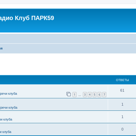
адио Клуб ПАРК59
ия
ширенный поиск
ОТВЕТЫ
61
тречи клуба
1
3
4
5
6
7
…
1
тречи клуба
1
чи клуба
0
и клуба