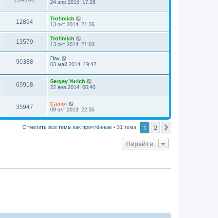
24 апр 2015, 17:28
Trofimich
12894
13 окт 2014, 21:36
Trofimich
13579
13 окт 2014, 21:03
Пav
90388
03 май 2014, 19:42
Sergey Yurich
69918
22 янв 2014, 00:40
Салют
35947
09 окт 2013, 22:35
1
2
След.
Отметить все темы как прочтённые
• 31 тема
Перейти