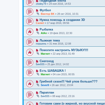
Подводная охота
zlodey79
»
24 ноя 2016, 14:53
Футбол
Виктор ВК
»
28 окт 2016, 10:31
Нужна помощь в создании 3D
Салют
»
17 мар 2016, 09:56
Рыбалка
AlAn
»
19 фев 2013, 22:30
Лыжная тема
поршень
»
31 янв 2016, 12:08
Помогите настроить МУЗЫКУ!!!!
Магнит
»
22 апр 2013, 01:49
Снегоход
Бин555
»
25 дек 2012, 14:02
Есть ШАБАШКА !
Магнит
»
04 сен 2015, 00:55
Грибной сезон!!! Чей улов больше???
Sever9
»
26 авг 2012, 23:04
Параплан
Бин555
»
08 мар 2012, 23:16
Готовим сами (о жирной, но вкусной пище