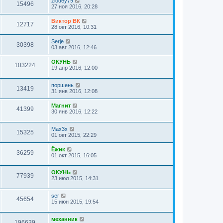
zlodey79
15496
27 ноя 2016, 20:28
Виктор ВК
12717
28 окт 2016, 10:31
Serje
30398
03 авг 2016, 12:46
ОКУНЬ
103224
19 апр 2016, 12:00
поршень
13419
31 янв 2016, 12:08
Магнит
41399
30 янв 2016, 12:22
Max3x
15325
01 окт 2015, 22:29
Ёжик
36259
01 окт 2015, 16:05
ОКУНЬ
77939
23 июл 2015, 14:31
ser
45654
15 июн 2015, 19:54
механник
196639