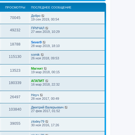
ПРОСМОТРЫ
ПОСЛЕДНЕЕ СООБЩЕНИЕ
Добро
70045
19 сен 2019, 00:54
ПРИЧАЛ
49232
27 июн 2019, 10:29
Sever9
18788
28 мар 2019, 18:10
somik
115130
26 ноя 2018, 09:53
Магнит
13523
19 мар 2018, 00:15
АГАПИТ
180339
16 мар 2018, 22:32
Неуч
26497
28 ноя 2017, 00:49
Дмитрий Валерьевич
103840
27 фев 2017, 01:52
zlodey79
39055
30 ноя 2016, 17:26