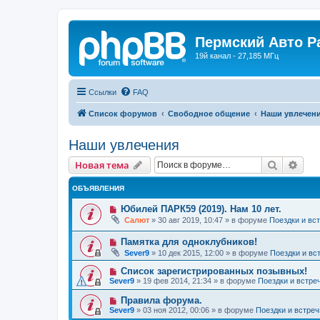
Пермский Авто Р
19й канал - 27,185 МГц
Ссылки
FAQ
Список форумов
Свободное общение
Наши увлечен
Наши увлечения
Поиск
Рас
Новая тема
ОБЪЯВЛЕНИЯ
Юбилей ПАРК59 (2019). Нам 10 лет.
Салют
»
30 авг 2019, 10:47
» в форуме
Поездки и вс
Памятка для одноклубников!
Sever9
»
10 дек 2015, 12:00
» в форуме
Поездки и вс
Список зарегистрированных позывных!
Sever9
»
19 фев 2014, 21:34
» в форуме
Поездки и встре
Правила форума.
Sever9
»
03 ноя 2012, 00:06
» в форуме
Поездки и встреч