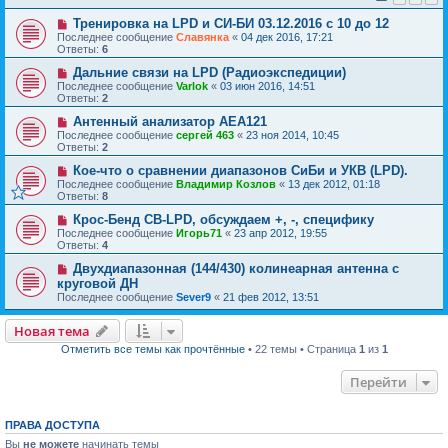
Тренировка на LPD и СИ-БИ 03.12.2016 c 10 до 12
Последнее сообщение
Славянка
«
04 дек 2016, 17:21
Ответы:
6
Дальние связи на LPD (Радиоэкспедиции)
Последнее сообщение
Varlok
«
03 июн 2016, 14:51
Ответы:
2
Антенный анализатор AEA121
Последнее сообщение
сергей 463
«
23 ноя 2014, 10:45
Ответы:
2
Кое-что о сравнении диапазонов СиБи и УКВ (LPD).
Последнее сообщение
Владимир Козлов
«
13 дек 2012, 01:18
Ответы:
8
Крос-Бенд СВ-LPD, обсуждаем +, -, специфику
Последнее сообщение
Игорь71
«
23 апр 2012, 19:55
Ответы:
4
Двухдиапазонная (144/430) колинеарная антенна с
круговой ДН
Последнее сообщение
Sever9
«
21 фев 2012, 13:51
Новая тема
Отметить все темы как прочтённые
• 22 темы • Страница
1
из
1
Перейти
ПРАВА ДОСТУПА
Вы
не можете
начинать темы