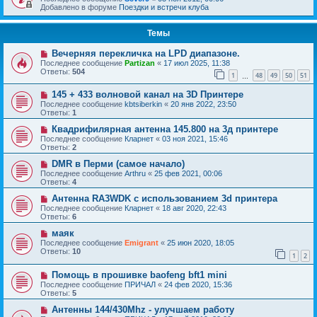
Добавлено в форуме
Поездки и встречи клуба
Темы
Вечерняя перекличка на LPD диапазоне.
Последнее сообщение
Partizan
«
17 июл 2025, 11:38
Ответы:
504
1
48
49
50
51
…
145 + 433 волновой канал на 3D Принтере
Последнее сообщение
kbtsiberkin
«
20 янв 2022, 23:50
Ответы:
1
Квадрифилярная антенна 145.800 на 3д принтере
Последнее сообщение
Кларнет
«
03 ноя 2021, 15:46
Ответы:
2
DMR в Перми (самое начало)
Последнее сообщение
Arthru
«
25 фев 2021, 00:06
Ответы:
4
Антенна RA3WDK с использованием 3d принтера
Последнее сообщение
Кларнет
«
18 авг 2020, 22:43
Ответы:
6
маяк
Последнее сообщение
Emigrant
«
25 июн 2020, 18:05
Ответы:
10
1
2
Помощь в прошивке baofeng bft1 mini
Последнее сообщение
ПРИЧАЛ
«
24 фев 2020, 15:36
Ответы:
5
Антенны 144/430Mhz - улучшаем работу