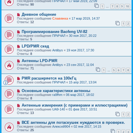
Последнее сообщение
ПРИЧАЛ
«
17 май 2019, 22:09
Ответы:
90
1
7
8
9
10
…
Дневное общение
Последнее сообщение
Славянка
«
17 мар 2019, 14:37
Ответы:
12
1
2
Программирование Baofeng UV-82
Последнее сообщение
ПРИЧАЛ
«
30 ноя 2017, 20:22
Ответы:
5
LPD/PMR скед
Последнее сообщение
Antibys
«
19 ноя 2017, 17:30
Ответы:
8
Антенны LPD-PMR
Последнее сообщение
Antibys
«
23 сен 2017, 11:04
Ответы:
71
1
5
6
7
8
…
PMR расширяется на 100кГц
Последнее сообщение
ПРИЧАЛ
«
15 апр 2017, 13:04
Основные характеристики антенны
Последнее сообщение
ra9fhm
«
06 мар 2017, 18:02
Ответы:
8
Антенные измерения (с примерами и иллюстрациями)
Последнее сообщение
UA9-140
«
01 фев 2017, 10:51
Ответы:
13
1
2
ВСЕ антенны для потаскушек нуждаются в проверке.
Последнее сообщение
Алексей904
«
02 янв 2017, 14:15
Ответы:
25
1
2
3