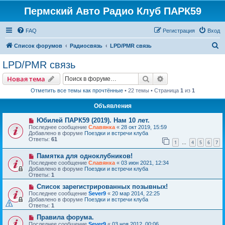
Пермский Авто Радио Клуб ПАРК59
FAQ
Регистрация
Вход
П
Список форумов
Радиосвязь
LPD/PMR связь
о
LPD/PMR связь
и
Поиск
Расширенный пои
Новая тема
с
Отметить все темы как прочтённые
• 22 темы • Страница
1
из
1
к
Объявления
Юбилей ПАРК59 (2019). Нам 10 лет.
Последнее сообщение
Славянка
«
28 окт 2019, 15:59
Добавлено в форуме
Поездки и встречи клуба
Ответы:
61
1
4
5
6
7
…
Памятка для одноклубников!
Последнее сообщение
Славянка
«
03 июн 2021, 12:34
Добавлено в форуме
Поездки и встречи клуба
Ответы:
1
Список зарегистрированных позывных!
Последнее сообщение
Sever9
«
20 мар 2014, 22:25
Добавлено в форуме
Поездки и встречи клуба
Ответы:
1
Правила форума.
Последнее сообщение
Sever9
«
03 ноя 2012, 00:06