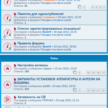
Последнее сообщение
Славянка
«
28 окт 2019, 15:59
Добавлено в форуме
Поездки и встречи клуба
Ответы:
61
1
4
5
6
7
…
Памятка для одноклубников!
Последнее сообщение
Славянка
«
03 июн 2021, 12:34
Добавлено в форуме
Поездки и встречи клуба
Ответы:
1
Список зарегистрированных позывных!
Последнее сообщение
Sever9
«
20 мар 2014, 22:25
Добавлено в форуме
Поездки и встречи клуба
Ответы:
1
Правила форума.
Последнее сообщение
Sever9
«
03 ноя 2012, 00:06
Добавлено в форуме
Поездки и встречи клуба
Темы
Настройка антенны
Последнее сообщение
Сармат
«
15 окт 2019, 15:04
Ответы:
165
1
14
15
16
17
…
ВАРИАНТЫ УСТАНОВОК АППАРАТУРЫ И АНТЕНН НА
МАШИНЫ
Последнее сообщение
anb96
«
24 июн 2019, 19:53
Ответы:
219
1
19
20
21
22
…
Активность на СВ
Последнее сообщение
ПРИЧАЛ
«
25 мар 2019, 21:13
Ответы:
5