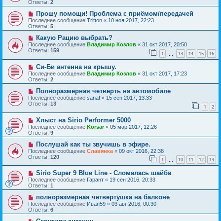
Ответы:
2
Прошу помощи! Проблема с приёмом/передачей
Последнее сообщение
Tritton
«
10 ноя 2017, 22:23
Ответы:
5
Какую Рацию выбрать?
Последнее сообщение
Владимир Козлов
«
31 окт 2017, 20:50
Ответы:
159
1
13
14
15
16
…
Си-Би антенна на крышу.
Последнее сообщение
Владимир Козлов
«
31 окт 2017, 17:23
Ответы:
2
Полноразмерная четверть на автомобиле
Последнее сообщение
sanaf
«
15 сен 2017, 13:33
Ответы:
13
1
2
Хлыст на Sirio Performer 5000
Последнее сообщение
Korsar
«
05 мар 2017, 12:26
Ответы:
9
Послушай как ты звучишь в эфире.
Последнее сообщение
Славянка
«
09 окт 2016, 22:38
Ответы:
120
1
10
11
12
13
…
Sirio Super 9 Blue Line - Сломалась шайба
Последнее сообщение
Гарант
«
19 сен 2016, 20:33
Ответы:
1
полноразмерная четвертушка на балконе
Последнее сообщение
Иван59
«
03 авг 2016, 00:30
Ответы:
6