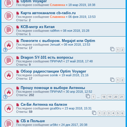
Optim Voyager
Последнее сообщение
Славянка
«
18 мар 2019, 18:38
Карта автоканалов cb-radio.ru
Последнее сообщение
Славянка
«
06 фев 2019, 13:53
Ответы:
2
КСВ-метр из Китая
Последнее сообщение
ra9fhm
«
08 ноя 2018, 15:28
Ответы:
1
Помогите с выбором. Megajet или Optim
Последнее сообщение
JenuaK
«
08 ноя 2018, 13:53
Ответы:
17
1
2
Dragon SY-101 есть вопросы
Последнее сообщение
ПРИЧАЛ
«
27 май 2018, 17:48
Ответы:
9
Обзор радиостанции Optim Voyager
Последнее сообщение
somik
«
19 май 2018, 21:16
Ответы:
17
1
2
Прошу помощи в выборе Антенны
Последнее сообщение
ПРИЧАЛ
«
30 апр 2018, 12:52
Ответы:
202
1
18
19
20
21
…
Си-Би Антенна на балкон
Последнее сообщение
gsa80ru
«
23 мар 2018, 15:31
Ответы:
59
1
2
3
4
5
6
СБ в Польше
Последнее сообщение
ur5fkt
«
24 дек 2017, 20:38