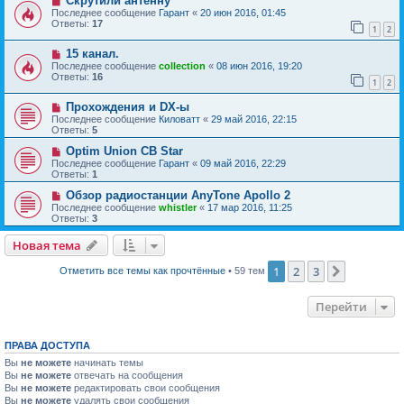
Скрутили антенну
Последнее сообщение
Гарант
«
20 июн 2016, 01:45
Ответы:
17
1
2
15 канал.
Последнее сообщение
collection
«
08 июн 2016, 19:20
Ответы:
16
1
2
Прохождения и DX-ы
Последнее сообщение
Киловатт
«
29 май 2016, 22:15
Ответы:
5
Optim Union CB Star
Последнее сообщение
Гарант
«
09 май 2016, 22:29
Ответы:
1
Обзор радиостанции AnyTone Apollo 2
Последнее сообщение
whistler
«
17 мар 2016, 11:25
Ответы:
3
Новая тема
1
2
3
След.
Отметить все темы как прочтённые
• 59 тем
Перейти
ПРАВА ДОСТУПА
Вы
не можете
начинать темы
Вы
не можете
отвечать на сообщения
Вы
не можете
редактировать свои сообщения
Вы
не можете
удалять свои сообщения