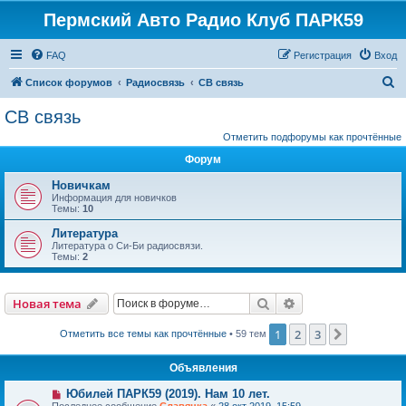
Пермский Авто Радио Клуб ПАРК59
FAQ
Регистрация
Вход
П
Список форумов
Радиосвязь
СВ связь
о
СВ связь
и
Отметить подфорумы как прочтённые
с
Форум
к
Новичкам
Информация для новичков
Темы:
10
Литература
Литература о Си-Би радиосвязи.
Темы:
2
Поиск
Расширенный пои
Новая тема
1
2
3
След.
Отметить все темы как прочтённые
• 59 тем
Объявления
Юбилей ПАРК59 (2019). Нам 10 лет.