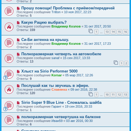
Ответы:
2
Прошу помощи! Проблема с приёмом/передачей
Последнее сообщение
Tritton
«
10 ноя 2017, 22:23
Ответы:
5
Какую Рацию выбрать?
Последнее сообщение
Владимир Козлов
«
31 окт 2017, 20:50
Ответы:
159
1
13
14
15
16
…
Си-Би антенна на крышу.
Последнее сообщение
Владимир Козлов
«
31 окт 2017, 17:23
Ответы:
2
Полноразмерная четверть на автомобиле
Последнее сообщение
sanaf
«
15 сен 2017, 13:33
Ответы:
13
1
2
Хлыст на Sirio Performer 5000
Последнее сообщение
Korsar
«
05 мар 2017, 12:26
Ответы:
9
Послушай как ты звучишь в эфире.
Последнее сообщение
Славянка
«
09 окт 2016, 22:38
Ответы:
120
1
10
11
12
13
…
Sirio Super 9 Blue Line - Сломалась шайба
Последнее сообщение
Гарант
«
19 сен 2016, 20:33
Ответы:
1
полноразмерная четвертушка на балконе
Последнее сообщение
Иван59
«
03 авг 2016, 00:30
Ответы:
6