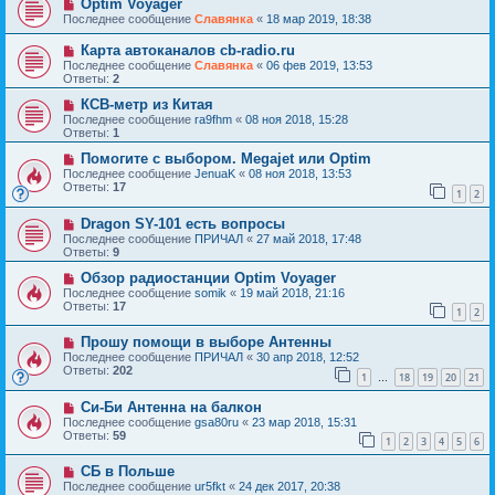
Optim Voyager
Последнее сообщение
Славянка
«
18 мар 2019, 18:38
Карта автоканалов cb-radio.ru
Последнее сообщение
Славянка
«
06 фев 2019, 13:53
Ответы:
2
КСВ-метр из Китая
Последнее сообщение
ra9fhm
«
08 ноя 2018, 15:28
Ответы:
1
Помогите с выбором. Megajet или Optim
Последнее сообщение
JenuaK
«
08 ноя 2018, 13:53
Ответы:
17
1
2
Dragon SY-101 есть вопросы
Последнее сообщение
ПРИЧАЛ
«
27 май 2018, 17:48
Ответы:
9
Обзор радиостанции Optim Voyager
Последнее сообщение
somik
«
19 май 2018, 21:16
Ответы:
17
1
2
Прошу помощи в выборе Антенны
Последнее сообщение
ПРИЧАЛ
«
30 апр 2018, 12:52
Ответы:
202
1
18
19
20
21
…
Си-Би Антенна на балкон
Последнее сообщение
gsa80ru
«
23 мар 2018, 15:31
Ответы:
59
1
2
3
4
5
6
СБ в Польше
Последнее сообщение
ur5fkt
«
24 дек 2017, 20:38