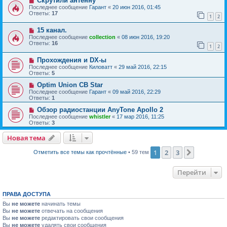
Скрутили антенну
Последнее сообщение
Гарант
«
20 июн 2016, 01:45
Ответы:
17
1
2
15 канал.
Последнее сообщение
collection
«
08 июн 2016, 19:20
Ответы:
16
1
2
Прохождения и DX-ы
Последнее сообщение
Киловатт
«
29 май 2016, 22:15
Ответы:
5
Optim Union CB Star
Последнее сообщение
Гарант
«
09 май 2016, 22:29
Ответы:
1
Обзор радиостанции AnyTone Apollo 2
Последнее сообщение
whistler
«
17 мар 2016, 11:25
Ответы:
3
Новая тема
1
2
3
След.
Отметить все темы как прочтённые
• 59 тем
Перейти
ПРАВА ДОСТУПА
Вы
не можете
начинать темы
Вы
не можете
отвечать на сообщения
Вы
не можете
редактировать свои сообщения
Вы
не можете
удалять свои сообщения