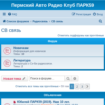
Пермский Авто Радио Клуб ПАРК59
FAQ
Регистрация
Вход
П
Список форумов
Радиосвязь
СВ связь
о
СВ связь
и
Отметить подфорумы как прочтённые
с
Форум
к
Новичкам
Информация для новичков
Темы:
10
Литература
Литература о Си-Би радиосвязи.
Темы:
2
Поиск
Расширенный пои
Новая тема
1
2
3
След.
Отметить все темы как прочтённые
• 59 тем
Объявления
Юбилей ПАРК59 (2019). Нам 10 лет.