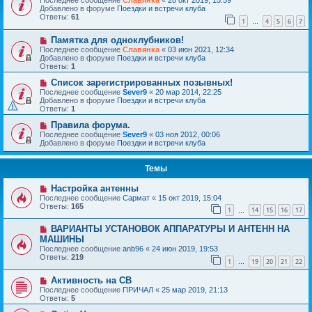
Последнее сообщение
Славянка
«
28 окт 2019, 15:59
Добавлено в форуме
Поездки и встречи клуба
Ответы:
61
1
4
5
6
7
…
Памятка для одноклубников!
Последнее сообщение
Славянка
«
03 июн 2021, 12:34
Добавлено в форуме
Поездки и встречи клуба
Ответы:
1
Список зарегистрированных позывных!
Последнее сообщение
Sever9
«
20 мар 2014, 22:25
Добавлено в форуме
Поездки и встречи клуба
Ответы:
1
Правила форума.
Последнее сообщение
Sever9
«
03 ноя 2012, 00:06
Добавлено в форуме
Поездки и встречи клуба
Темы
Настройка антенны
Последнее сообщение
Сармат
«
15 окт 2019, 15:04
Ответы:
165
1
14
15
16
17
…
ВАРИАНТЫ УСТАНОВОК АППАРАТУРЫ И АНТЕНН НА
МАШИНЫ
Последнее сообщение
anb96
«
24 июн 2019, 19:53
Ответы:
219
1
19
20
21
22
…
Активность на СВ
Последнее сообщение
ПРИЧАЛ
«
25 мар 2019, 21:13
Ответы:
5