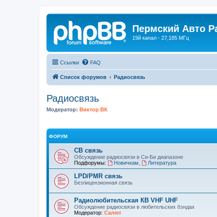
Пермский Авто Р
19й канал - 27,185 МГц
Ссылки
FAQ
Список форумов
Радиосвязь
Радиосвязь
Модератор:
Виктор ВК
ФОРУМ
СВ связь
Обсуждение радиосвязи в Си-Би диапазоне
Подфорумы:
Новичкам
,
Литература
LPD/PMR связь
Безлицензионная связь
Радиолюбительская КВ VHF UHF
Обсуждение радиосвязи в любительских бэндах
Модератор:
Салют