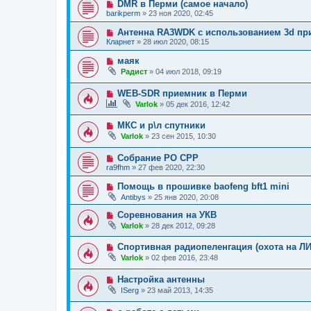
DMR в Перми (самое начало)
barikperm
»
23 ноя 2020, 02:45
Антенна RA3WDK с использованием 3d пр
Кларнет
»
28 июл 2020, 08:15
маяк
Радист
»
04 июл 2018, 09:19
WEB-SDR приемник в Перми
Varlok
»
05 дек 2016, 12:42
МКС и р\л спутники
Varlok
»
23 сен 2015, 10:30
Собрание РО СРР
ra9fhm
»
27 фев 2020, 22:30
Помощь в прошивке baofeng bft1 mini
Antibys
»
25 янв 2020, 20:08
Соревнования на УКВ
Varlok
»
28 дек 2012, 09:28
Спортивная радиопеленгация (охота на ЛИ
Varlok
»
02 фев 2016, 23:48
Настройка антенны
ISerg
»
23 май 2013, 14:35