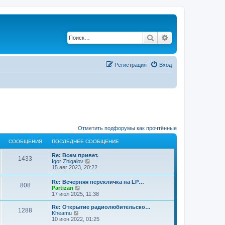
Поиск
Расширенный по
Регистрация
Вход
Отметить подфорумы как прочтённые
СООБЩЕНИЯ
ПОСЛЕДНЕЕ СООБЩЕНИЕ
Re: Всем привет.
1433
П
Igor Zhigalov
е
15 авг 2023, 20:22
р
е
Re: Вечерняя перекличка на LP…
808
й
П
Partizan
т
е
17 июл 2025, 11:38
и
р
к
е
Re: Открытие радиолюбительско…
п
1288
й
П
Kheamu
о
т
е
10 июн 2022, 01:25
с
и
р