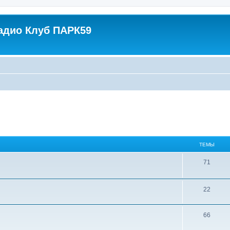
адио Клуб ПАРК59
ТЕМЫ
71
22
66