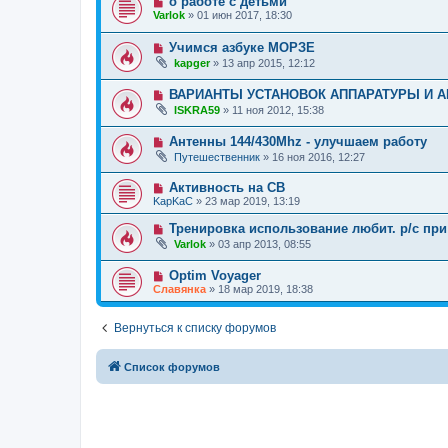
о работе с детьми
Varlok
»
01 июн 2017, 18:30
Учимся азбуке МОРЗЕ
kapger
»
13 апр 2015, 12:12
ВАРИАНТЫ УСТАНОВОК АППАРАТУРЫ И 
ISKRA59
»
11 ноя 2012, 15:38
Антенны 144/430Mhz - улучшаем работу
Путешественник
»
16 ноя 2016, 12:27
Активность на СВ
KapKaC
»
23 мар 2019, 13:19
Тренировка использование любит. р/с при
Varlok
»
03 апр 2013, 08:55
Optim Voyager
Славянка
»
18 мар 2019, 18:38
Вернуться к списку форумов
Список форумов