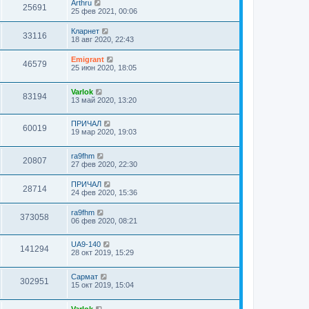
Arthru
25691
25 фев 2021, 00:06
Кларнет
33116
18 авг 2020, 22:43
Emigrant
46579
25 июн 2020, 18:05
Varlok
83194
13 май 2020, 13:20
ПРИЧАЛ
60019
19 мар 2020, 19:03
ra9fhm
20807
27 фев 2020, 22:30
ПРИЧАЛ
28714
24 фев 2020, 15:36
ra9fhm
373058
06 фев 2020, 08:21
UA9-140
141294
28 окт 2019, 15:29
Сармат
302951
15 окт 2019, 15:04
Varlok