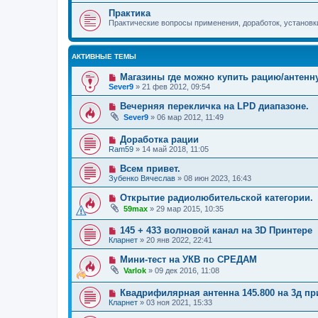
Практика
Практические вопросы применения, доработок, установки 
АКТИВНЫЕ ТЕМЫ
Магазины где можно купить рацию/антенну
Sever9
»
21 фев 2012, 09:54
Вечерняя перекличка на LPD диапазоне.
Sever9
»
06 мар 2012, 11:49
Доработка рации
Ram59
»
14 май 2018, 11:05
Всем привет.
Зубенко Вячеслав
»
08 июн 2023, 16:43
Открытие радиолюбительской категории.
59max
»
29 мар 2015, 10:35
145 + 433 волновой канал на 3D Принтере
Кларнет
»
20 янв 2022, 22:41
Мини-тест на УКВ по СРЕДАМ
Varlok
»
09 дек 2016, 11:08
Квадрифилярная антенна 145.800 на 3д пр
Кларнет
»
03 ноя 2021, 15:33