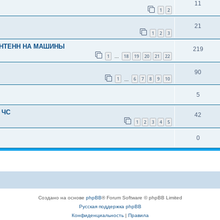
11
1
2
21
1
2
3
АНТЕНН НА МАШИНЫ
219
1
18
19
20
21
22
…
90
1
6
7
8
9
10
…
5
 ЧС
42
1
2
3
4
5
0
Создано на основе
phpBB
® Forum Software © phpBB Limited
Русская поддержка phpBB
Конфиденциальность
|
Правила