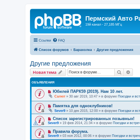
Пермский Авто Р
19й канал - 27,185 МГц
Ссылки
FAQ
Список форумов
Барахолка
Другие предложения
Другие предложения
Поиск
Рас
Новая тема
ОБЪЯВЛЕНИЯ
Юбилей ПАРК59 (2019). Нам 10 лет.
Салют
»
30 авг 2019, 10:47
» в форуме
Поездки и вс
Памятка для одноклубников!
Sever9
»
10 дек 2015, 12:00
» в форуме
Поездки и вс
Список зарегистрированных позывных!
Sever9
»
19 фев 2014, 21:34
» в форуме
Поездки и встре
Правила форума.
Sever9
»
03 ноя 2012, 00:06
» в форуме
Поездки и встреч