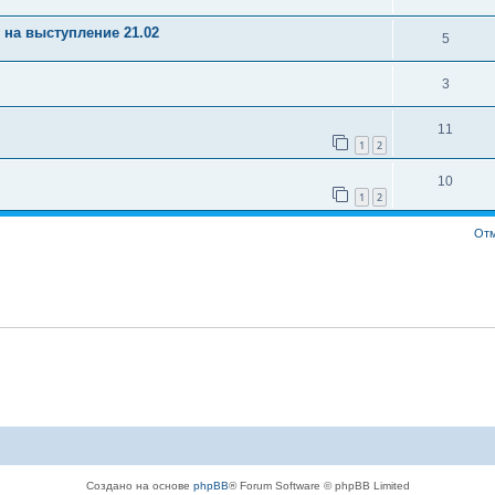
на выступление 21.02
5
3
11
1
2
10
1
2
Отм
Создано на основе
phpBB
® Forum Software © phpBB Limited