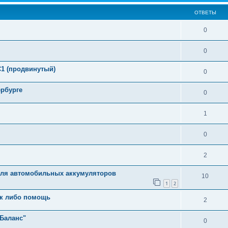
ОТВЕТЫ
0
0
С1 (продвинутый)
0
рбурге
0
1
0
2
 для автомобильных аккумуляторов
10
1
2
ок либо помощь
2
Баланс"
0