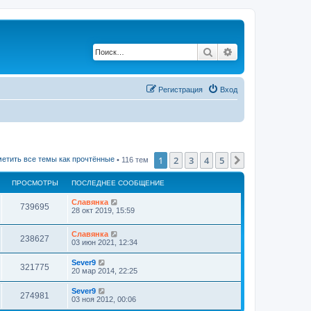
Поиск
Расширенный по
Регистрация
Вход
1
2
3
4
5
След.
етить все темы как прочтённые
• 116 тем
ПРОСМОТРЫ
ПОСЛЕДНЕЕ СООБЩЕНИЕ
Славянка
739695
28 окт 2019, 15:59
Славянка
238627
03 июн 2021, 12:34
Sever9
321775
20 мар 2014, 22:25
Sever9
274981
03 ноя 2012, 00:06