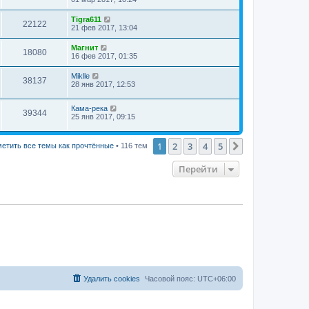
Tigra611
22122
21 фев 2017, 13:04
Магнит
18080
16 фев 2017, 01:35
Miklle
38137
28 янв 2017, 12:53
Кама-река
39344
25 янв 2017, 09:15
1
2
3
4
5
След.
етить все темы как прочтённые
• 116 тем
Перейти
Удалить cookies
Часовой пояс:
UTC+06:00