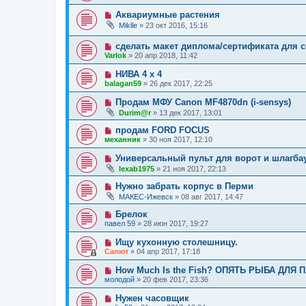
Аквариумные растения
Miklle
»
23 окт 2016, 15:16
сделать макет диплома/сертификата для 
Varlok
»
20 апр 2018, 11:42
НИВА 4 х 4
balagan59
»
26 дек 2017, 22:25
Продам МФУ Canon MF4870dn (i-sensys)
Durim@r
»
13 дек 2017, 13:01
продам FORD FOCUS
механник
»
30 ноя 2017, 12:10
Универсальный пульт для ворот и шлагба
lexab1975
»
21 ноя 2017, 22:13
Нужно забрать корпус в Перми
МАКЕС-Ижевск
»
08 авг 2017, 14:47
Брелок
павел 59
»
28 июн 2017, 19:27
Ищу кухонную столешницу.
Салют
»
04 апр 2017, 17:18
How Much Is the Fish? ОПЯТЬ РЫБА ДЛЯ 
молодой
»
20 фев 2017, 23:36
Нужен часовщик