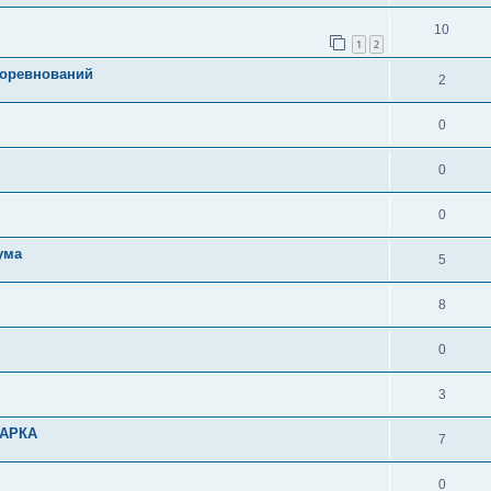
10
1
2
соревнований
2
0
0
0
ума
5
8
0
3
ПАРКА
7
0