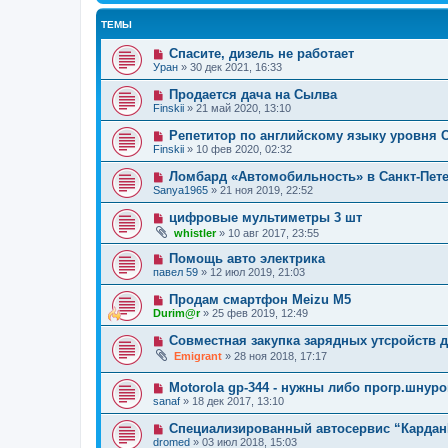
ТЕМЫ
Спасите, дизель не работает
Уран
»
30 дек 2021, 16:33
Продается дача на Сылва
Finskii
»
21 май 2020, 13:10
Репетитор по английскому языку уровня 
Finskii
»
10 фев 2020, 02:32
Ломбард «Автомобильность» в Санкт-Пете
Sanya1965
»
21 ноя 2019, 22:52
цифровые мультиметры 3 шт
whistler
»
10 авг 2017, 23:55
Помощь авто электрика
павел 59
»
12 июл 2019, 21:03
Продам смартфон Meizu M5
Durim@r
»
25 фев 2019, 12:49
Совместная закупка зарядных утсройств
Emigrant
»
28 ноя 2018, 17:17
Motorola gp-344 - нужны либо прогр.шнур
sanaf
»
18 дек 2017, 13:10
Специализированный автосервис “Кардан
dromed
»
03 июл 2018, 15:03