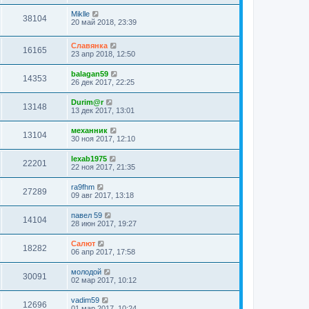
Miklle
38104
20 май 2018, 23:39
Славянка
16165
23 апр 2018, 12:50
balagan59
14353
26 дек 2017, 22:25
Durim@r
13148
13 дек 2017, 13:01
механник
13104
30 ноя 2017, 12:10
lexab1975
22201
22 ноя 2017, 21:35
ra9fhm
27289
09 авг 2017, 13:18
павел 59
14104
28 июн 2017, 19:27
Салют
18282
06 апр 2017, 17:58
молодой
30091
02 мар 2017, 10:12
vadim59
12696
01 мар 2017, 10:24