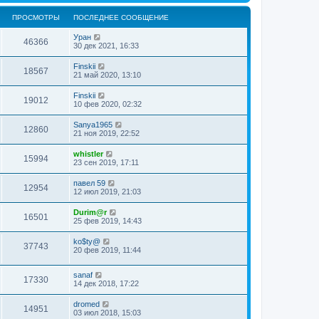
ПРОСМОТРЫ
ПОСЛЕДНЕЕ СООБЩЕНИЕ
Уран
46366
30 дек 2021, 16:33
Finskii
18567
21 май 2020, 13:10
Finskii
19012
10 фев 2020, 02:32
Sanya1965
12860
21 ноя 2019, 22:52
whistler
15994
23 сен 2019, 17:11
павел 59
12954
12 июл 2019, 21:03
Durim@r
16501
25 фев 2019, 14:43
ko$ty@
37743
20 фев 2019, 11:44
sanaf
17330
14 дек 2018, 17:22
dromed
14951
03 июл 2018, 15:03