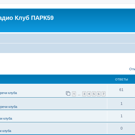
адио Клуб ПАРК59
ширенный поиск
Отм
ОТВЕТЫ
61
тречи клуба
1
3
4
5
6
7
…
1
тречи клуба
1
чи клуба
0
и клуба