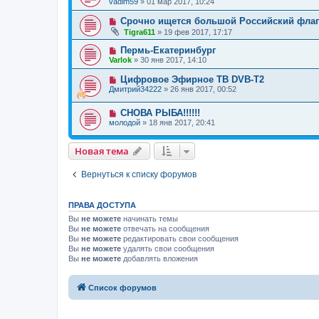
vadim59
»
01 мар 2017, 10:24
Срочно ищется большой Российский флаг 
Tigra611
»
19 фев 2017, 17:17
Пермь-Екатеринбург
Varlok
»
30 янв 2017, 14:10
Цифровое Эфирное ТВ DVB-T2
Дмитрий34222
»
26 янв 2017, 00:52
СНОВА РЫБА!!!!!!
молодой
»
18 янв 2017, 20:41
Новая тема
Вернуться к списку форумов
ПРАВА ДОСТУПА
Вы
не можете
начинать темы
Вы
не можете
отвечать на сообщения
Вы
не можете
редактировать свои сообщения
Вы
не можете
удалять свои сообщения
Вы
не можете
добавлять вложения
Список форумов