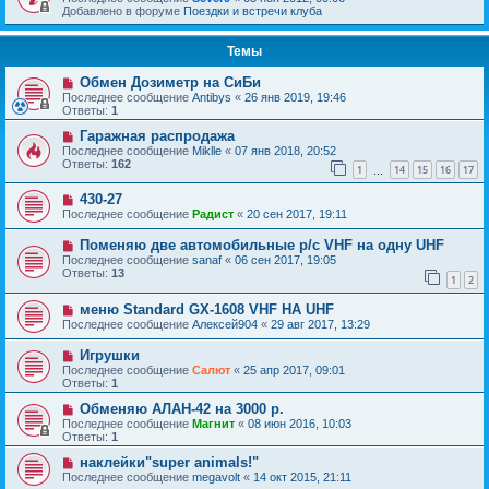
Добавлено в форуме
Поездки и встречи клуба
Темы
Обмен Дозиметр на СиБи
Последнее сообщение
Antibys
«
26 янв 2019, 19:46
Ответы:
1
Гаражная распродажа
Последнее сообщение
Miklle
«
07 янв 2018, 20:52
Ответы:
162
1
14
15
16
17
…
430-27
Последнее сообщение
Радист
«
20 сен 2017, 19:11
Поменяю две автомобильные р/с VHF на одну UHF
Последнее сообщение
sanaf
«
06 сен 2017, 19:05
Ответы:
13
1
2
меню Standard GX-1608 VHF HA UHF
Последнее сообщение
Алексей904
«
29 авг 2017, 13:29
Игрушки
Последнее сообщение
Салют
«
25 апр 2017, 09:01
Ответы:
1
Обменяю АЛАН-42 на 3000 р.
Последнее сообщение
Магнит
«
08 июн 2016, 10:03
Ответы:
1
наклейки"super animals!"
Последнее сообщение
megavolt
«
14 окт 2015, 21:11