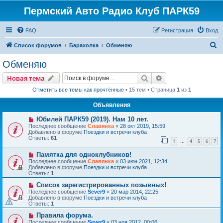
Пермский Авто Радио Клуб ПАРК59
FAQ
Регистрация
Вход
П
Список форумов
Барахолка
Обменяю
о
Обменяю
и
Поиск
Расширенный пои
Новая тема
с
Отметить все темы как прочтённые
• 15 тем • Страница
1
из
1
к
Объявления
Юбилей ПАРК59 (2019). Нам 10 лет.
Последнее сообщение
Славянка
«
28 окт 2019, 15:59
Добавлено в форуме
Поездки и встречи клуба
Ответы:
61
1
4
5
6
7
…
Памятка для одноклубников!
Последнее сообщение
Славянка
«
03 июн 2021, 12:34
Добавлено в форуме
Поездки и встречи клуба
Ответы:
1
Список зарегистрированных позывных!
Последнее сообщение
Sever9
«
20 мар 2014, 22:25
Добавлено в форуме
Поездки и встречи клуба
Ответы:
1
Правила форума.
Последнее сообщение
Sever9
«
03 ноя 2012, 00:06