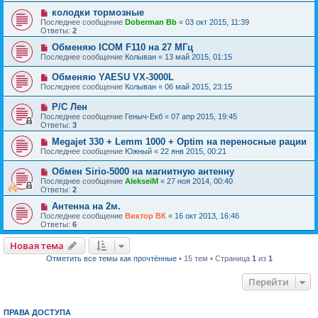
колодки тормозные
Последнее сообщение
Doberman Bb
«
03 окт 2015, 11:39
Ответы:
2
Обменяю ICOM F110 на 27 МГц
Последнее сообщение
Колыван
«
13 май 2015, 01:15
Обменяю YAESU VX-3000L
Последнее сообщение
Колыван
«
06 май 2015, 23:15
Р/С Лен
Последнее сообщение
Геныч-Екб
«
07 апр 2015, 19:45
Ответы:
3
Megajet 330 + Lemm 1000 + Optim на переносные рации
Последнее сообщение
Южный
«
22 янв 2015, 00:21
Обмен Sirio-5000 на магнитную антенну
Последнее сообщение
AlekseiM
«
27 ноя 2014, 00:40
Ответы:
2
Антенна на 2м.
Последнее сообщение
Виктор ВК
«
16 окт 2013, 16:46
Ответы:
6
Новая тема
Отметить все темы как прочтённые
• 15 тем • Страница
1
из
1
Перейти
ПРАВА ДОСТУПА