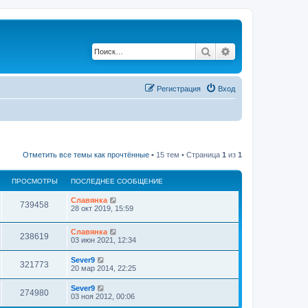
Поиск
Расширенный по
Регистрация
Вход
Отметить все темы как прочтённые
• 15 тем • Страница
1
из
1
ПРОСМОТРЫ
ПОСЛЕДНЕЕ СООБЩЕНИЕ
Славянка
739458
28 окт 2019, 15:59
Славянка
238619
03 июн 2021, 12:34
Sever9
321773
20 мар 2014, 22:25
Sever9
274980
03 ноя 2012, 00:06