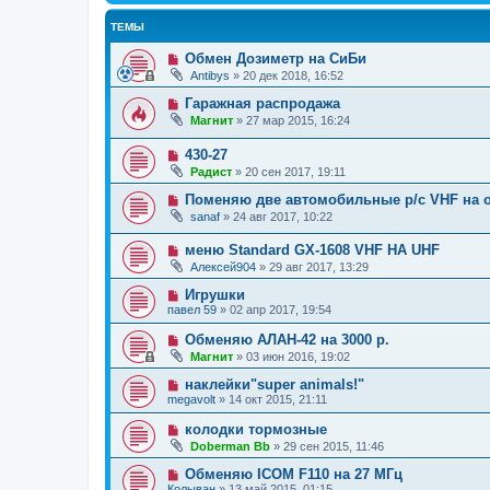
ТЕМЫ
Обмен Дозиметр на СиБи
Antibys
»
20 дек 2018, 16:52
Гаражная распродажа
Магнит
»
27 мар 2015, 16:24
430-27
Радист
»
20 сен 2017, 19:11
Поменяю две автомобильные р/с VHF на 
sanaf
»
24 авг 2017, 10:22
меню Standard GX-1608 VHF HA UHF
Алексей904
»
29 авг 2017, 13:29
Игрушки
павел 59
»
02 апр 2017, 19:54
Обменяю АЛАН-42 на 3000 р.
Магнит
»
03 июн 2016, 19:02
наклейки"super animals!"
megavolt
»
14 окт 2015, 21:11
колодки тормозные
Doberman Bb
»
29 сен 2015, 11:46
Обменяю ICOM F110 на 27 МГц
Колыван
»
13 май 2015, 01:15