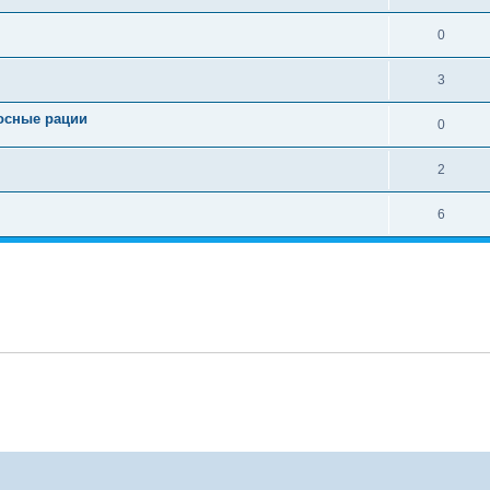
0
3
носные рации
0
2
6