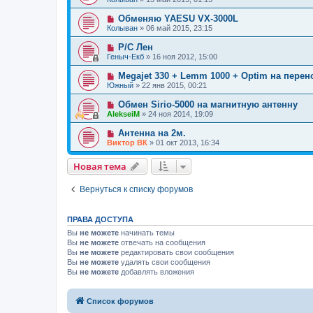
Обменяю YAESU VX-3000L
Колыван
»
06 май 2015, 23:15
Р/С Лен
Геныч-Екб
»
16 ноя 2012, 15:00
Megajet 330 + Lemm 1000 + Optim на пере
Южный
»
22 янв 2015, 00:21
Обмен Sirio-5000 на магнитную антенну
AlekseiM
»
24 ноя 2014, 19:09
Антенна на 2м.
Виктор ВК
»
01 окт 2013, 16:34
Новая тема
Вернуться к списку форумов
ПРАВА ДОСТУПА
Вы
не можете
начинать темы
Вы
не можете
отвечать на сообщения
Вы
не можете
редактировать свои сообщения
Вы
не можете
удалять свои сообщения
Вы
не можете
добавлять вложения
Список форумов