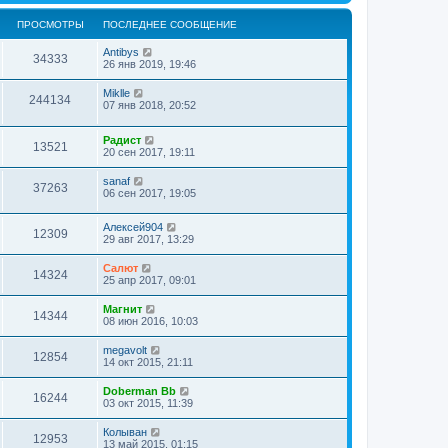
ПРОСМОТРЫ
ПОСЛЕДНЕЕ СООБЩЕНИЕ
Antibys
34333
26 янв 2019, 19:46
Miklle
244134
07 янв 2018, 20:52
Радист
13521
20 сен 2017, 19:11
sanaf
37263
06 сен 2017, 19:05
Алексей904
12309
29 авг 2017, 13:29
Салют
14324
25 апр 2017, 09:01
Магнит
14344
08 июн 2016, 10:03
megavolt
12854
14 окт 2015, 21:11
Doberman Bb
16244
03 окт 2015, 11:39
Колыван
12953
13 май 2015, 01:15