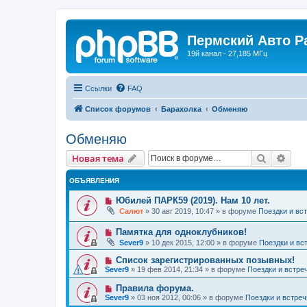
Пермский Авто Р
19й канал - 27,185 МГц
Ссылки
FAQ
Список форумов
Барахолка
Обменяю
Обменяю
Поиск
Рас
Новая тема
ОБЪЯВЛЕНИЯ
Юбилей ПАРК59 (2019). Нам 10 лет.
Салют
»
30 авг 2019, 10:47
» в форуме
Поездки и вс
Памятка для одноклубников!
Sever9
»
10 дек 2015, 12:00
» в форуме
Поездки и вс
Список зарегистрированных позывных!
Sever9
»
19 фев 2014, 21:34
» в форуме
Поездки и встре
Правила форума.
Sever9
»
03 ноя 2012, 00:06
» в форуме
Поездки и встреч