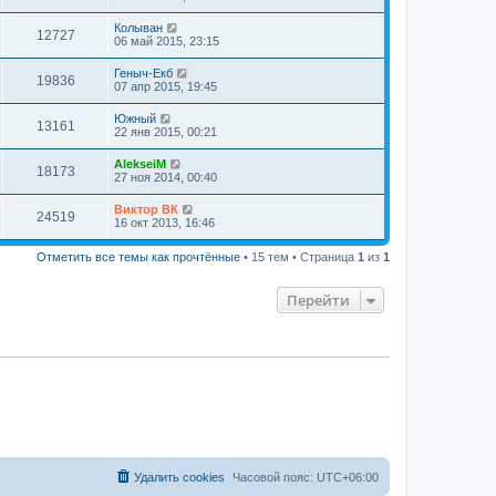
Колыван
12727
06 май 2015, 23:15
Геныч-Екб
19836
07 апр 2015, 19:45
Южный
13161
22 янв 2015, 00:21
AlekseiM
18173
27 ноя 2014, 00:40
Виктор ВК
24519
16 окт 2013, 16:46
Отметить все темы как прочтённые
• 15 тем • Страница
1
из
1
Перейти
Удалить cookies
Часовой пояс:
UTC+06:00