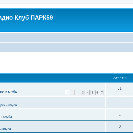
адио Клуб ПАРК59
ширенный поиск
ОТВЕТЫ
61
тречи клуба
1
3
4
5
6
7
…
1
тречи клуба
1
чи клуба
0
и клуба