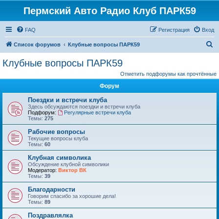
Пермский Авто Радио Клуб ПАРК59
FAQ
Регистрация
Вход
П
Список форумов
Клубные вопросы ПАРК59
о
Клубные вопросы ПАРК59
и
Отметить подфорумы как прочтённые
с
Форум
к
Поездки и встречи клуба
Здесь обсуждаются поездки и встречи клуба
Подфорум:
Регулярные встречи клуба
Темы:
275
Рабочие вопросы
Текущие вопросы клуба
Темы:
60
Клубная символика
Обсуждение клубной символики
Модератор:
Виктор ВК
Темы:
39
Благодарности
Говорим спасибо за хорошие дела!
Темы:
89
Поздравлялка