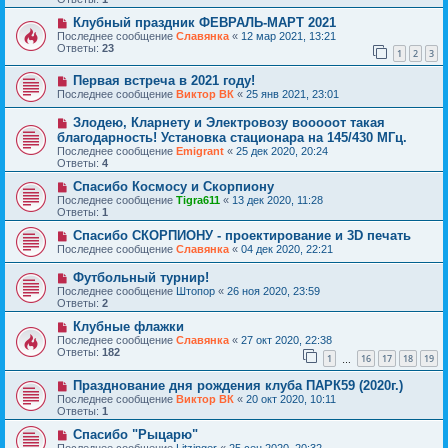
Клубный праздник ФЕВРАЛЬ-МАРТ 2021
Последнее сообщение
Славянка
«
12 мар 2021, 13:21
Ответы:
23
1
2
3
Первая встреча в 2021 году!
Последнее сообщение
Виктор ВК
«
25 янв 2021, 23:01
Злодею, Кларнету и Электровозу вооооот такая
благодарность! Установка стационара на 145/430 МГц.
Последнее сообщение
Emigrant
«
25 дек 2020, 20:24
Ответы:
4
Спасибо Космосу и Скорпиону
Последнее сообщение
Tigra611
«
13 дек 2020, 11:28
Ответы:
1
Спасибо СКОРПИОНУ - проектирование и 3D печать
Последнее сообщение
Славянка
«
04 дек 2020, 22:21
Футбольный турнир!
Последнее сообщение
Штопор
«
26 ноя 2020, 23:59
Ответы:
2
Клубные флажки
Последнее сообщение
Славянка
«
27 окт 2020, 22:38
Ответы:
182
1
16
17
18
19
…
Празднование дня рождения клуба ПАРК59 (2020г.)
Последнее сообщение
Виктор ВК
«
20 окт 2020, 10:11
Ответы:
1
Спасибо "Рыцарю"