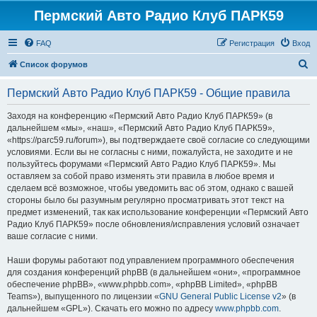
Пермский Авто Радио Клуб ПАРК59
FAQ
Регистрация
Вход
П
Список форумов
о
Пермский Авто Радио Клуб ПАРК59 - Общие правила
и
с
Заходя на конференцию «Пермский Авто Радио Клуб ПАРК59» (в
дальнейшем «мы», «наш», «Пермский Авто Радио Клуб ПАРК59»,
к
«https://parc59.ru/forum»), вы подтверждаете своё согласие со следующими
условиями. Если вы не согласны с ними, пожалуйста, не заходите и не
пользуйтесь форумами «Пермский Авто Радио Клуб ПАРК59». Мы
оставляем за собой право изменять эти правила в любое время и
сделаем всё возможное, чтобы уведомить вас об этом, однако с вашей
стороны было бы разумным регулярно просматривать этот текст на
предмет изменений, так как использование конференции «Пермский Авто
Радио Клуб ПАРК59» после обновления/исправления условий означает
ваше согласие с ними.
Наши форумы работают под управлением программного обеспечения
для создания конференций phpBB (в дальнейшем «они», «программное
обеспечение phpBB», «www.phpbb.com», «phpBB Limited», «phpBB
Teams»), выпущенного по лицензии «
GNU General Public License v2
» (в
дальнейшем «GPL»). Скачать его можно по адресу
www.phpbb.com
.