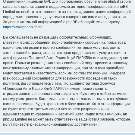
Ограничения лицензии GPL для программного обеспечения phpBB строго
связаны с организацией и поддержкой интернет-конференций, и phpBB
Limited не несёт ответственности за то, что администрация конференций
определяет в качестве допустимого содержания и/или поведения в них.
За дополнительной информацией о phpBB обращайтесь по адресу
https://www.phpbb.com/
.
Вы соглашаетесь не размещать оскорбительных, угрожающих,
клеветнических сообщений, порнографических сообщений, призывов к
национальной розни и прочих сообщений, которые могут нарушить
законы вашей страны, страны, которая предоставляет услуги хостинга
для форумов «Пермский Авто Радио Клуб ПАРК59» или международное
право. Попытки размещения таких сообщений могут привести к вашему
немедленному отключению от конференции, при этом ваш провайдер
будет поставлен в известность, если мы сочтём это нужным. IP-адреса
всех сообщений сохраняются для возможности проведения такой
политики. Вы соглашаетесь с тем, что администраторы форумов
«Пермский Авто Радио Клуб ПАРК59» имеют право удалить,
отредактировать, перенести или закрыть любую тему в любое время по
своему усмотрению. Как пользователь вы согласны с тем, что введённая
вами информация будет храниться в базе данных. Хотя эта информация
не будет открыта третьим лицам без вашего разрешения, ни
администрация конференции «Пермский Авто Радио Клуб ПАРК59», ни
phpBB Limited не может быть ответственна за действия хакеров, которые
могут привести к несанкционированному доступу к ней.