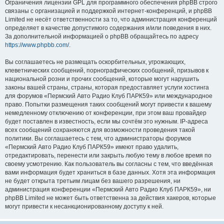
Ограничения лицензии GPL для программного обеспечения phpBB строго
связаны с организацией и поддержкой интернет-конференций, и phpBB
Limited не несёт ответственности за то, что администрация конференций
определяет в качестве допустимого содержания и/или поведения в них.
За дополнительной информацией о phpBB обращайтесь по адресу
https://www.phpbb.com/
.
Вы соглашаетесь не размещать оскорбительных, угрожающих,
клеветнических сообщений, порнографических сообщений, призывов к
национальной розни и прочих сообщений, которые могут нарушить
законы вашей страны, страны, которая предоставляет услуги хостинга
для форумов «Пермский Авто Радио Клуб ПАРК59» или международное
право. Попытки размещения таких сообщений могут привести к вашему
немедленному отключению от конференции, при этом ваш провайдер
будет поставлен в известность, если мы сочтём это нужным. IP-адреса
всех сообщений сохраняются для возможности проведения такой
политики. Вы соглашаетесь с тем, что администраторы форумов
«Пермский Авто Радио Клуб ПАРК59» имеют право удалить,
отредактировать, перенести или закрыть любую тему в любое время по
своему усмотрению. Как пользователь вы согласны с тем, что введённая
вами информация будет храниться в базе данных. Хотя эта информация
не будет открыта третьим лицам без вашего разрешения, ни
администрация конференции «Пермский Авто Радио Клуб ПАРК59», ни
phpBB Limited не может быть ответственна за действия хакеров, которые
могут привести к несанкционированному доступу к ней.