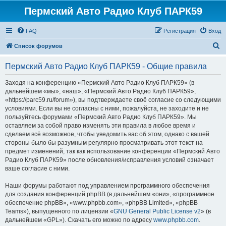
Пермский Авто Радио Клуб ПАРК59
FAQ
Регистрация
Вход
П
Список форумов
о
Пермский Авто Радио Клуб ПАРК59 - Общие правила
и
с
Заходя на конференцию «Пермский Авто Радио Клуб ПАРК59» (в
дальнейшем «мы», «наш», «Пермский Авто Радио Клуб ПАРК59»,
к
«https://parc59.ru/forum»), вы подтверждаете своё согласие со следующими
условиями. Если вы не согласны с ними, пожалуйста, не заходите и не
пользуйтесь форумами «Пермский Авто Радио Клуб ПАРК59». Мы
оставляем за собой право изменять эти правила в любое время и
сделаем всё возможное, чтобы уведомить вас об этом, однако с вашей
стороны было бы разумным регулярно просматривать этот текст на
предмет изменений, так как использование конференции «Пермский Авто
Радио Клуб ПАРК59» после обновления/исправления условий означает
ваше согласие с ними.
Наши форумы работают под управлением программного обеспечения
для создания конференций phpBB (в дальнейшем «они», «программное
обеспечение phpBB», «www.phpbb.com», «phpBB Limited», «phpBB
Teams»), выпущенного по лицензии «
GNU General Public License v2
» (в
дальнейшем «GPL»). Скачать его можно по адресу
www.phpbb.com
.