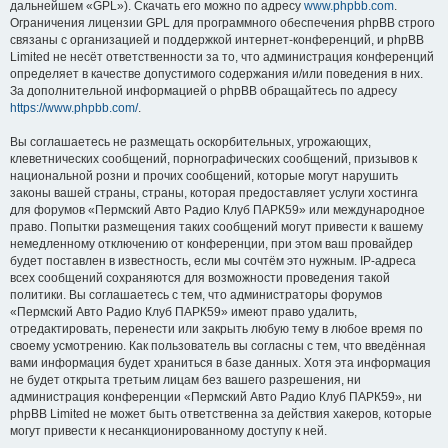
дальнейшем «GPL»). Скачать его можно по адресу
www.phpbb.com
.
Ограничения лицензии GPL для программного обеспечения phpBB строго
связаны с организацией и поддержкой интернет-конференций, и phpBB
Limited не несёт ответственности за то, что администрация конференций
определяет в качестве допустимого содержания и/или поведения в них.
За дополнительной информацией о phpBB обращайтесь по адресу
https://www.phpbb.com/
.
Вы соглашаетесь не размещать оскорбительных, угрожающих,
клеветнических сообщений, порнографических сообщений, призывов к
национальной розни и прочих сообщений, которые могут нарушить
законы вашей страны, страны, которая предоставляет услуги хостинга
для форумов «Пермский Авто Радио Клуб ПАРК59» или международное
право. Попытки размещения таких сообщений могут привести к вашему
немедленному отключению от конференции, при этом ваш провайдер
будет поставлен в известность, если мы сочтём это нужным. IP-адреса
всех сообщений сохраняются для возможности проведения такой
политики. Вы соглашаетесь с тем, что администраторы форумов
«Пермский Авто Радио Клуб ПАРК59» имеют право удалить,
отредактировать, перенести или закрыть любую тему в любое время по
своему усмотрению. Как пользователь вы согласны с тем, что введённая
вами информация будет храниться в базе данных. Хотя эта информация
не будет открыта третьим лицам без вашего разрешения, ни
администрация конференции «Пермский Авто Радио Клуб ПАРК59», ни
phpBB Limited не может быть ответственна за действия хакеров, которые
могут привести к несанкционированному доступу к ней.