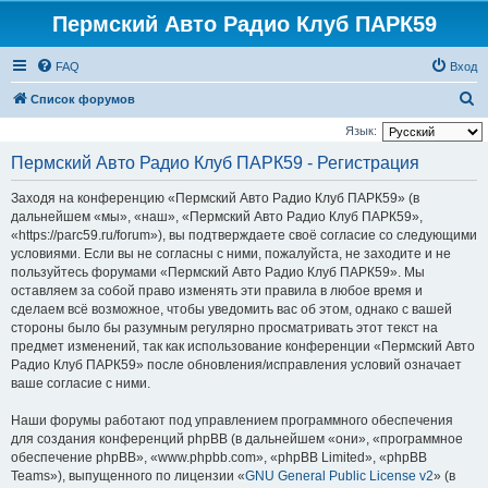
Пермский Авто Радио Клуб ПАРК59
FAQ
Вход
П
Список форумов
о
Язык:
и
Пермский Авто Радио Клуб ПАРК59 - Регистрация
с
Заходя на конференцию «Пермский Авто Радио Клуб ПАРК59» (в
к
дальнейшем «мы», «наш», «Пермский Авто Радио Клуб ПАРК59»,
«https://parc59.ru/forum»), вы подтверждаете своё согласие со следующими
условиями. Если вы не согласны с ними, пожалуйста, не заходите и не
пользуйтесь форумами «Пермский Авто Радио Клуб ПАРК59». Мы
оставляем за собой право изменять эти правила в любое время и
сделаем всё возможное, чтобы уведомить вас об этом, однако с вашей
стороны было бы разумным регулярно просматривать этот текст на
предмет изменений, так как использование конференции «Пермский Авто
Радио Клуб ПАРК59» после обновления/исправления условий означает
ваше согласие с ними.
Наши форумы работают под управлением программного обеспечения
для создания конференций phpBB (в дальнейшем «они», «программное
обеспечение phpBB», «www.phpbb.com», «phpBB Limited», «phpBB
Teams»), выпущенного по лицензии «
GNU General Public License v2
» (в