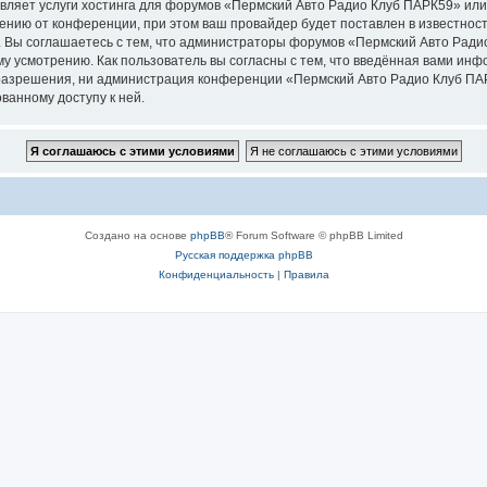
авляет услуги хостинга для форумов «Пермский Авто Радио Клуб ПАРК59» ил
нию от конференции, при этом ваш провайдер будет поставлен в известность
 Вы соглашаетесь с тем, что администраторы форумов «Пермский Авто Ради
у усмотрению. Как пользователь вы согласны с тем, что введённая вами инф
разрешения, ни администрация конференции «Пермский Авто Радио Клуб ПАРК
ванному доступу к ней.
Создано на основе
phpBB
® Forum Software © phpBB Limited
Русская поддержка phpBB
Конфиденциальность
|
Правила