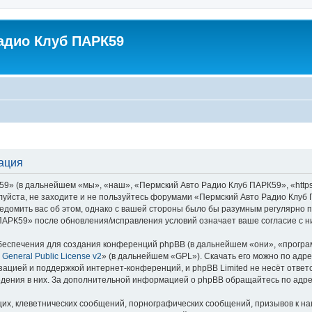
адио Клуб ПАРК59
ация
 (в дальнейшем «мы», «наш», «Пермский Авто Радио Клуб ПАРК59», «https://
луйста, не заходите и не пользуйтесь форумами «Пермский Авто Радио Клуб 
едомить вас об этом, однако с вашей стороны было бы разумным регулярно пр
АРК59» после обновления/исправления условий означает ваше согласие с н
еспечения для создания конференций phpBB (в дальнейшем «они», «програ
General Public License v2
» (в дальнейшем «GPL»). Скачать его можно по адр
зацией и поддержкой интернет-конференций, и phpBB Limited не несёт ответ
ведения в них. За дополнительной информацией о phpBB обращайтесь по адр
их, клеветнических сообщений, порнографических сообщений, призывов к на