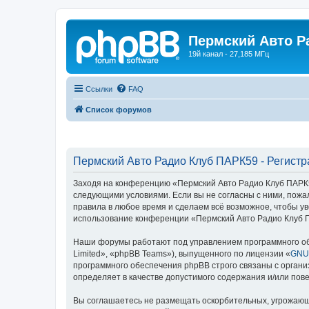
Пермский Авто Р
19й канал - 27,185 МГц
Ссылки
FAQ
Список форумов
Пермский Авто Радио Клуб ПАРК59 - Регистр
Заходя на конференцию «Пермский Авто Радио Клуб ПАРК59»
следующими условиями. Если вы не согласны с ними, пожа
правила в любое время и сделаем всё возможное, чтобы ув
использование конференции «Пермский Авто Радио Клуб П
Наши форумы работают под управлением программного об
Limited», «phpBB Teams»), выпущенного по лицензии «
GNU 
программного обеспечения phpBB строго связаны с органи
определяет в качестве допустимого содержания и/или по
Вы соглашаетесь не размещать оскорбительных, угрожающ