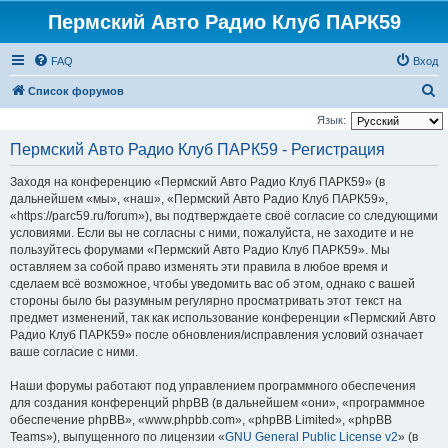
Пермский Авто Радио Клуб ПАРК59
FAQ
Вход
П
Список форумов
о
Язык:
и
Пермский Авто Радио Клуб ПАРК59 - Регистрация
с
Заходя на конференцию «Пермский Авто Радио Клуб ПАРК59» (в
к
дальнейшем «мы», «наш», «Пермский Авто Радио Клуб ПАРК59»,
«https://parc59.ru/forum»), вы подтверждаете своё согласие со следующими
условиями. Если вы не согласны с ними, пожалуйста, не заходите и не
пользуйтесь форумами «Пермский Авто Радио Клуб ПАРК59». Мы
оставляем за собой право изменять эти правила в любое время и
сделаем всё возможное, чтобы уведомить вас об этом, однако с вашей
стороны было бы разумным регулярно просматривать этот текст на
предмет изменений, так как использование конференции «Пермский Авто
Радио Клуб ПАРК59» после обновления/исправления условий означает
ваше согласие с ними.
Наши форумы работают под управлением программного обеспечения
для создания конференций phpBB (в дальнейшем «они», «программное
обеспечение phpBB», «www.phpbb.com», «phpBB Limited», «phpBB
Teams»), выпущенного по лицензии «
GNU General Public License v2
» (в