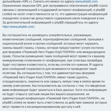
дальнейшем «GPL»). Скачать его можно по адресу
www.phpbb.com
.
Ограничения лицензии GPL для программного обеспечения phpBB строго
связаны с организацией и поддержкой интернет-конференций, и phpBB
Limited не несёт ответственности за то, что администрация конференций
определяет в качестве допустимого содержания и/или поведения в них.
За дополнительной информацией о phpBB обращайтесь по адресу
https://www.phpbb.com/
.
Вы соглашаетесь не размещать оскорбительных, угрожающих,
клеветнических сообщений, порнографических сообщений, призывов к
национальной розни и прочих сообщений, которые могут нарушить
законы вашей страны, страны, которая предоставляет услуги хостинга
для форумов «Пермский Авто Радио Клуб ПАРК59» или международное
право. Попытки размещения таких сообщений могут привести к вашему
немедленному отключению от конференции, при этом ваш провайдер
будет поставлен в известность, если мы сочтём это нужным. IP-адреса
всех сообщений сохраняются для возможности проведения такой
политики. Вы соглашаетесь с тем, что администраторы форумов
«Пермский Авто Радио Клуб ПАРК59» имеют право удалить,
отредактировать, перенести или закрыть любую тему в любое время по
своему усмотрению. Как пользователь вы согласны с тем, что введённая
вами информация будет храниться в базе данных. Хотя эта информация
не будет открыта третьим лицам без вашего разрешения, ни
администрация конференции «Пермский Авто Радио Клуб ПАРК59», ни
phpBB Limited не может быть ответственна за действия хакеров, которые
могут привести к несанкционированному доступу к ней.