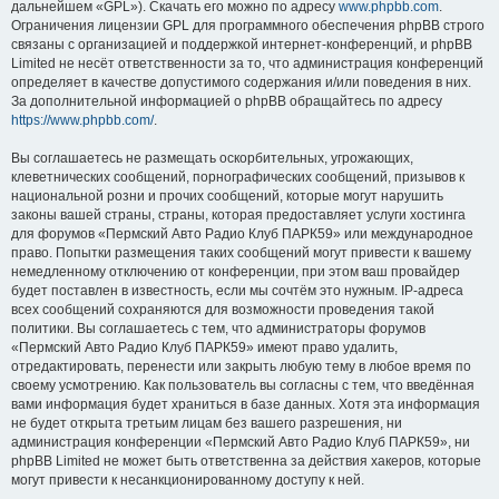
дальнейшем «GPL»). Скачать его можно по адресу
www.phpbb.com
.
Ограничения лицензии GPL для программного обеспечения phpBB строго
связаны с организацией и поддержкой интернет-конференций, и phpBB
Limited не несёт ответственности за то, что администрация конференций
определяет в качестве допустимого содержания и/или поведения в них.
За дополнительной информацией о phpBB обращайтесь по адресу
https://www.phpbb.com/
.
Вы соглашаетесь не размещать оскорбительных, угрожающих,
клеветнических сообщений, порнографических сообщений, призывов к
национальной розни и прочих сообщений, которые могут нарушить
законы вашей страны, страны, которая предоставляет услуги хостинга
для форумов «Пермский Авто Радио Клуб ПАРК59» или международное
право. Попытки размещения таких сообщений могут привести к вашему
немедленному отключению от конференции, при этом ваш провайдер
будет поставлен в известность, если мы сочтём это нужным. IP-адреса
всех сообщений сохраняются для возможности проведения такой
политики. Вы соглашаетесь с тем, что администраторы форумов
«Пермский Авто Радио Клуб ПАРК59» имеют право удалить,
отредактировать, перенести или закрыть любую тему в любое время по
своему усмотрению. Как пользователь вы согласны с тем, что введённая
вами информация будет храниться в базе данных. Хотя эта информация
не будет открыта третьим лицам без вашего разрешения, ни
администрация конференции «Пермский Авто Радио Клуб ПАРК59», ни
phpBB Limited не может быть ответственна за действия хакеров, которые
могут привести к несанкционированному доступу к ней.