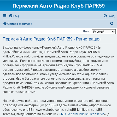
Пермский Авто Радио Клуб ПАРК59
FAQ
Вход
П
Список форумов
о
Язык:
и
Пермский Авто Радио Клуб ПАРК59 - Регистрация
с
Заходя на конференцию «Пермский Авто Радио Клуб ПАРК59» (в
к
дальнейшем «мы», «наш», «Пермский Авто Радио Клуб ПАРК59»,
«https://parc59.ru/forum»), вы подтверждаете своё согласие со следующими
условиями. Если вы не согласны с ними, пожалуйста, не заходите и не
пользуйтесь форумами «Пермский Авто Радио Клуб ПАРК59». Мы
оставляем за собой право изменять эти правила в любое время и
сделаем всё возможное, чтобы уведомить вас об этом, однако с вашей
стороны было бы разумным регулярно просматривать этот текст на
предмет изменений, так как использование конференции «Пермский Авто
Радио Клуб ПАРК59» после обновления/исправления условий означает
ваше согласие с ними.
Наши форумы работают под управлением программного обеспечения
для создания конференций phpBB (в дальнейшем «они», «программное
обеспечение phpBB», «www.phpbb.com», «phpBB Limited», «phpBB
Teams»), выпущенного по лицензии «
GNU General Public License v2
» (в