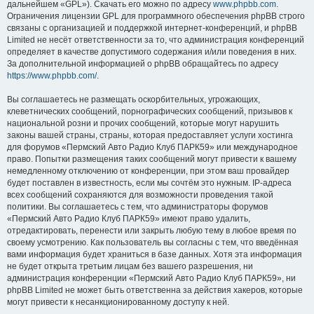
дальнейшем «GPL»). Скачать его можно по адресу
www.phpbb.com
.
Ограничения лицензии GPL для программного обеспечения phpBB строго
связаны с организацией и поддержкой интернет-конференций, и phpBB
Limited не несёт ответственности за то, что администрация конференций
определяет в качестве допустимого содержания и/или поведения в них.
За дополнительной информацией о phpBB обращайтесь по адресу
https://www.phpbb.com/
.
Вы соглашаетесь не размещать оскорбительных, угрожающих,
клеветнических сообщений, порнографических сообщений, призывов к
национальной розни и прочих сообщений, которые могут нарушить
законы вашей страны, страны, которая предоставляет услуги хостинга
для форумов «Пермский Авто Радио Клуб ПАРК59» или международное
право. Попытки размещения таких сообщений могут привести к вашему
немедленному отключению от конференции, при этом ваш провайдер
будет поставлен в известность, если мы сочтём это нужным. IP-адреса
всех сообщений сохраняются для возможности проведения такой
политики. Вы соглашаетесь с тем, что администраторы форумов
«Пермский Авто Радио Клуб ПАРК59» имеют право удалить,
отредактировать, перенести или закрыть любую тему в любое время по
своему усмотрению. Как пользователь вы согласны с тем, что введённая
вами информация будет храниться в базе данных. Хотя эта информация
не будет открыта третьим лицам без вашего разрешения, ни
администрация конференции «Пермский Авто Радио Клуб ПАРК59», ни
phpBB Limited не может быть ответственна за действия хакеров, которые
могут привести к несанкционированному доступу к ней.