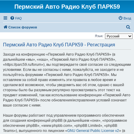
Пермский Авто Радио Клуб ПАРК59
FAQ
Вход
П
Список форумов
о
Язык:
и
Пермский Авто Радио Клуб ПАРК59 - Регистрация
с
Заходя на конференцию «Пермский Авто Радио Клуб ПАРК59» (в
к
дальнейшем «мы», «наш», «Пермский Авто Радио Клуб ПАРК59»,
«https://parc59.ru/forum»), вы подтверждаете своё согласие со следующими
условиями. Если вы не согласны с ними, пожалуйста, не заходите и не
пользуйтесь форумами «Пермский Авто Радио Клуб ПАРК59». Мы
оставляем за собой право изменять эти правила в любое время и
сделаем всё возможное, чтобы уведомить вас об этом, однако с вашей
стороны было бы разумным регулярно просматривать этот текст на
предмет изменений, так как использование конференции «Пермский Авто
Радио Клуб ПАРК59» после обновления/исправления условий означает
ваше согласие с ними.
Наши форумы работают под управлением программного обеспечения
для создания конференций phpBB (в дальнейшем «они», «программное
обеспечение phpBB», «www.phpbb.com», «phpBB Limited», «phpBB
Teams»), выпущенного по лицензии «
GNU General Public License v2
» (в