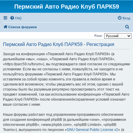
Пермский Авто Радио Клуб ПАРК59
FAQ
Вход
П
Список форумов
о
Язык:
и
Пермский Авто Радио Клуб ПАРК59 - Регистрация
с
Заходя на конференцию «Пермский Авто Радио Клуб ПАРК59» (в
к
дальнейшем «мы», «наш», «Пермский Авто Радио Клуб ПАРК59»,
«https://parc59.ru/forum»), вы подтверждаете своё согласие со следующими
условиями. Если вы не согласны с ними, пожалуйста, не заходите и не
пользуйтесь форумами «Пермский Авто Радио Клуб ПАРК59». Мы
оставляем за собой право изменять эти правила в любое время и
сделаем всё возможное, чтобы уведомить вас об этом, однако с вашей
стороны было бы разумным регулярно просматривать этот текст на
предмет изменений, так как использование конференции «Пермский Авто
Радио Клуб ПАРК59» после обновления/исправления условий означает
ваше согласие с ними.
Наши форумы работают под управлением программного обеспечения
для создания конференций phpBB (в дальнейшем «они», «программное
обеспечение phpBB», «www.phpbb.com», «phpBB Limited», «phpBB
Teams»), выпущенного по лицензии «
GNU General Public License v2
» (в