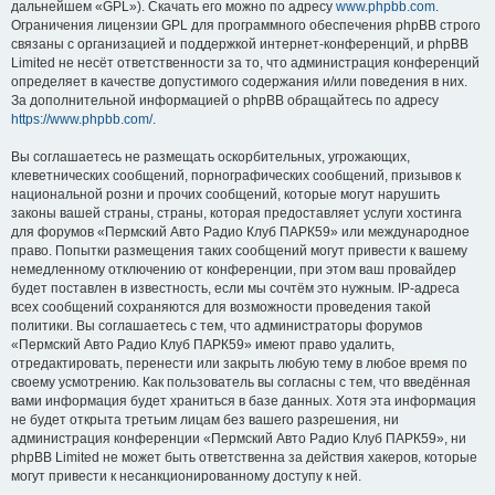
дальнейшем «GPL»). Скачать его можно по адресу
www.phpbb.com
.
Ограничения лицензии GPL для программного обеспечения phpBB строго
связаны с организацией и поддержкой интернет-конференций, и phpBB
Limited не несёт ответственности за то, что администрация конференций
определяет в качестве допустимого содержания и/или поведения в них.
За дополнительной информацией о phpBB обращайтесь по адресу
https://www.phpbb.com/
.
Вы соглашаетесь не размещать оскорбительных, угрожающих,
клеветнических сообщений, порнографических сообщений, призывов к
национальной розни и прочих сообщений, которые могут нарушить
законы вашей страны, страны, которая предоставляет услуги хостинга
для форумов «Пермский Авто Радио Клуб ПАРК59» или международное
право. Попытки размещения таких сообщений могут привести к вашему
немедленному отключению от конференции, при этом ваш провайдер
будет поставлен в известность, если мы сочтём это нужным. IP-адреса
всех сообщений сохраняются для возможности проведения такой
политики. Вы соглашаетесь с тем, что администраторы форумов
«Пермский Авто Радио Клуб ПАРК59» имеют право удалить,
отредактировать, перенести или закрыть любую тему в любое время по
своему усмотрению. Как пользователь вы согласны с тем, что введённая
вами информация будет храниться в базе данных. Хотя эта информация
не будет открыта третьим лицам без вашего разрешения, ни
администрация конференции «Пермский Авто Радио Клуб ПАРК59», ни
phpBB Limited не может быть ответственна за действия хакеров, которые
могут привести к несанкционированному доступу к ней.