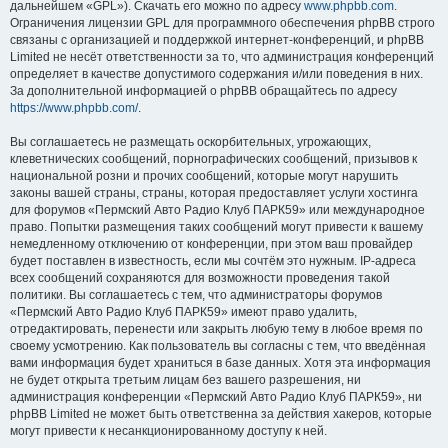
дальнейшем «GPL»). Скачать его можно по адресу
www.phpbb.com
.
Ограничения лицензии GPL для программного обеспечения phpBB строго
связаны с организацией и поддержкой интернет-конференций, и phpBB
Limited не несёт ответственности за то, что администрация конференций
определяет в качестве допустимого содержания и/или поведения в них.
За дополнительной информацией о phpBB обращайтесь по адресу
https://www.phpbb.com/
.
Вы соглашаетесь не размещать оскорбительных, угрожающих,
клеветнических сообщений, порнографических сообщений, призывов к
национальной розни и прочих сообщений, которые могут нарушить
законы вашей страны, страны, которая предоставляет услуги хостинга
для форумов «Пермский Авто Радио Клуб ПАРК59» или международное
право. Попытки размещения таких сообщений могут привести к вашему
немедленному отключению от конференции, при этом ваш провайдер
будет поставлен в известность, если мы сочтём это нужным. IP-адреса
всех сообщений сохраняются для возможности проведения такой
политики. Вы соглашаетесь с тем, что администраторы форумов
«Пермский Авто Радио Клуб ПАРК59» имеют право удалить,
отредактировать, перенести или закрыть любую тему в любое время по
своему усмотрению. Как пользователь вы согласны с тем, что введённая
вами информация будет храниться в базе данных. Хотя эта информация
не будет открыта третьим лицам без вашего разрешения, ни
администрация конференции «Пермский Авто Радио Клуб ПАРК59», ни
phpBB Limited не может быть ответственна за действия хакеров, которые
могут привести к несанкционированному доступу к ней.