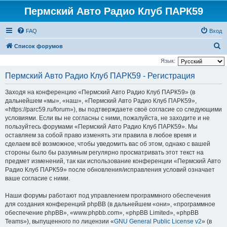
Пермский Авто Радио Клуб ПАРК59
FAQ
Вход
П
Список форумов
о
Язык:
и
Пермский Авто Радио Клуб ПАРК59 - Регистрация
с
Заходя на конференцию «Пермский Авто Радио Клуб ПАРК59» (в
к
дальнейшем «мы», «наш», «Пермский Авто Радио Клуб ПАРК59»,
«https://parc59.ru/forum»), вы подтверждаете своё согласие со следующими
условиями. Если вы не согласны с ними, пожалуйста, не заходите и не
пользуйтесь форумами «Пермский Авто Радио Клуб ПАРК59». Мы
оставляем за собой право изменять эти правила в любое время и
сделаем всё возможное, чтобы уведомить вас об этом, однако с вашей
стороны было бы разумным регулярно просматривать этот текст на
предмет изменений, так как использование конференции «Пермский Авто
Радио Клуб ПАРК59» после обновления/исправления условий означает
ваше согласие с ними.
Наши форумы работают под управлением программного обеспечения
для создания конференций phpBB (в дальнейшем «они», «программное
обеспечение phpBB», «www.phpbb.com», «phpBB Limited», «phpBB
Teams»), выпущенного по лицензии «
GNU General Public License v2
» (в