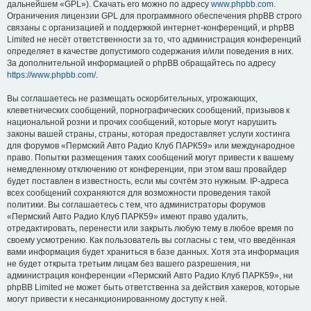
дальнейшем «GPL»). Скачать его можно по адресу
www.phpbb.com
.
Ограничения лицензии GPL для программного обеспечения phpBB строго
связаны с организацией и поддержкой интернет-конференций, и phpBB
Limited не несёт ответственности за то, что администрация конференций
определяет в качестве допустимого содержания и/или поведения в них.
За дополнительной информацией о phpBB обращайтесь по адресу
https://www.phpbb.com/
.
Вы соглашаетесь не размещать оскорбительных, угрожающих,
клеветнических сообщений, порнографических сообщений, призывов к
национальной розни и прочих сообщений, которые могут нарушить
законы вашей страны, страны, которая предоставляет услуги хостинга
для форумов «Пермский Авто Радио Клуб ПАРК59» или международное
право. Попытки размещения таких сообщений могут привести к вашему
немедленному отключению от конференции, при этом ваш провайдер
будет поставлен в известность, если мы сочтём это нужным. IP-адреса
всех сообщений сохраняются для возможности проведения такой
политики. Вы соглашаетесь с тем, что администраторы форумов
«Пермский Авто Радио Клуб ПАРК59» имеют право удалить,
отредактировать, перенести или закрыть любую тему в любое время по
своему усмотрению. Как пользователь вы согласны с тем, что введённая
вами информация будет храниться в базе данных. Хотя эта информация
не будет открыта третьим лицам без вашего разрешения, ни
администрация конференции «Пермский Авто Радио Клуб ПАРК59», ни
phpBB Limited не может быть ответственна за действия хакеров, которые
могут привести к несанкционированному доступу к ней.