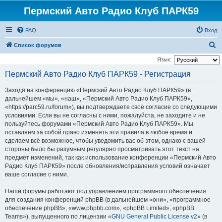
Пермский Авто Радио Клуб ПАРК59
FAQ
Вход
П
Список форумов
о
Язык:
и
Пермский Авто Радио Клуб ПАРК59 - Регистрация
с
Заходя на конференцию «Пермский Авто Радио Клуб ПАРК59» (в
к
дальнейшем «мы», «наш», «Пермский Авто Радио Клуб ПАРК59»,
«https://parc59.ru/forum»), вы подтверждаете своё согласие со следующими
условиями. Если вы не согласны с ними, пожалуйста, не заходите и не
пользуйтесь форумами «Пермский Авто Радио Клуб ПАРК59». Мы
оставляем за собой право изменять эти правила в любое время и
сделаем всё возможное, чтобы уведомить вас об этом, однако с вашей
стороны было бы разумным регулярно просматривать этот текст на
предмет изменений, так как использование конференции «Пермский Авто
Радио Клуб ПАРК59» после обновления/исправления условий означает
ваше согласие с ними.
Наши форумы работают под управлением программного обеспечения
для создания конференций phpBB (в дальнейшем «они», «программное
обеспечение phpBB», «www.phpbb.com», «phpBB Limited», «phpBB
Teams»), выпущенного по лицензии «
GNU General Public License v2
» (в