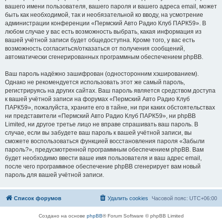
вашего имени пользователя, вашего пароля и вашего адреса email, может
быть как необходимой, так и необязательной ко вводу, на усмотрение
администрации конференции «Пермский Авто Радио Клуб ПАРК59». В
любом случае у вас есть возможность выбрать, какая информация из
вашей учётной записи будет общедоступна. Кроме того, у вас есть
возможность согласиться/отказаться от получения сообщений,
автоматически сгенерированных программным обеспечением phpBB.
Ваш пароль надёжно зашифрован (односторонним хэшированием).
Однако не рекомендуется использовать этот же самый пароль,
регистрируясь на других сайтах. Ваш пароль является средством доступа
к вашей учётной записи на форумах «Пермский Авто Радио Клуб
ПАРК59», пожалуйста, храните его в тайне, ни при каких обстоятельствах
ни представители «Пермский Авто Радио Клуб ПАРК59», ни phpBB
Limited, ни другое третье лицо не вправе спрашивать ваш пароль. В
случае, если вы забудете ваш пароль к вашей учётной записи, вы
сможете воспользоваться функцией восстановления пароля «Забыли
пароль?», предусмотренной программным обеспечением phpBB. Вам
будет необходимо ввести ваше имя пользователя и ваш адрес email,
после чего программное обеспечение phpBB сгенерирует вам новый
пароль для вашей учётной записи.
Список форумов
Удалить cookies
Часовой пояс:
UTC+06:00
Создано на основе
phpBB
® Forum Software © phpBB Limited