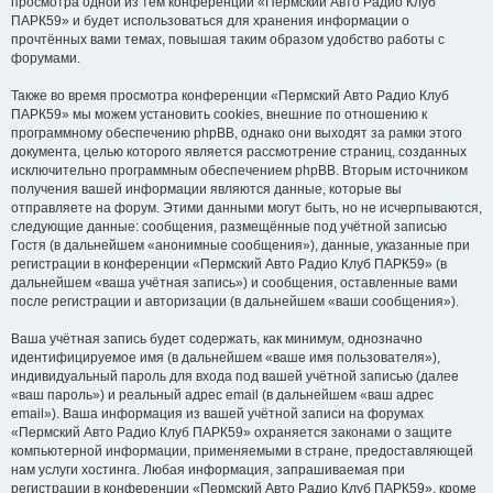
просмотра одной из тем конференции «Пермский Авто Радио Клуб
ПАРК59» и будет использоваться для хранения информации о
прочтённых вами темах, повышая таким образом удобство работы с
форумами.
Также во время просмотра конференции «Пермский Авто Радио Клуб
ПАРК59» мы можем установить cookies, внешние по отношению к
программному обеспечению phpBB, однако они выходят за рамки этого
документа, целью которого является рассмотрение страниц, созданных
исключительно программным обеспечением phpBB. Вторым источником
получения вашей информации являются данные, которые вы
отправляете на форум. Этими данными могут быть, но не исчерпываются,
следующие данные: сообщения, размещённые под учётной записью
Гостя (в дальнейшем «анонимные сообщения»), данные, указанные при
регистрации в конференции «Пермский Авто Радио Клуб ПАРК59» (в
дальнейшем «ваша учётная запись») и сообщения, оставленные вами
после регистрации и авторизации (в дальнейшем «ваши сообщения»).
Ваша учётная запись будет содержать, как минимум, однозначно
идентифицируемое имя (в дальнейшем «ваше имя пользователя»),
индивидуальный пароль для входа под вашей учётной записью (далее
«ваш пароль») и реальный адрес email (в дальнейшем «ваш адрес
email»). Ваша информация из вашей учётной записи на форумах
«Пермский Авто Радио Клуб ПАРК59» охраняется законами о защите
компьютерной информации, применяемыми в стране, предоставляющей
нам услуги хостинга. Любая информация, запрашиваемая при
регистрации в конференции «Пермский Авто Радио Клуб ПАРК59», кроме