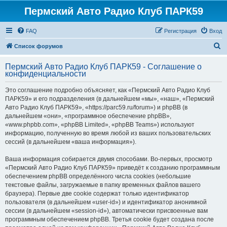
Пермский Авто Радио Клуб ПАРК59
FAQ
Регистрация
Вход
П
Список форумов
о
Пермский Авто Радио Клуб ПАРК59 - Соглашение о
и
конфиденциальности
с
Это соглашение подробно объясняет, как «Пермский Авто Радио Клуб
к
ПАРК59» и его подразделения (в дальнейшем «мы», «наш», «Пермский
Авто Радио Клуб ПАРК59», «https://parc59.ru/forum») и phpBB (в
дальнейшем «они», «программное обеспечение phpBB»,
«www.phpbb.com», «phpBB Limited», «phpBB Teams») используют
информацию, полученную во время любой из ваших пользовательских
сессий (в дальнейшем «ваша информация»).
Ваша информация собирается двумя способами. Во-первых, просмотр
«Пермский Авто Радио Клуб ПАРК59» приведёт к созданию программным
обеспечением phpBB определённого числа cookies (небольшие
текстовые файлы, загружаемые в папку временных файлов вашего
браузера). Первые две cookie содержат только идентификатор
пользователя (в дальнейшем «user-id») и идентификатор анонимной
сессии (в дальнейшем «session-id»), автоматически присвоенные вам
программным обеспечением phpBB. Третья cookie будет создана после