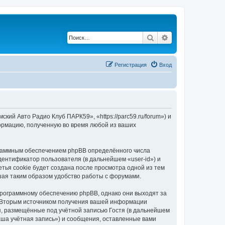
Поиск
Расширенный по
Регистрация
Вход
ий Авто Радио Клуб ПАРК59», «https://parc59.ru/forum») и
ормацию, полученную во время любой из ваших
граммным обеспечением phpBB определённого числа
дентификатор пользователя (в дальнейшем «user-id») и
тья cookie будет создана после просмотра одной из тем
ая таким образом удобство работы с форумами.
программному обеспечению phpBB, однако они выходят за
. Вторым источником получения вашей информации
я, размещённые под учётной записью Гостя (в дальнейшем
ша учётная запись») и сообщения, оставленные вами