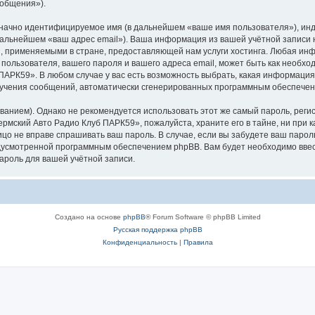
ообщения»).
означно идентифицируемое имя (в дальнейшем «ваше имя пользователя»), ин
 дальнейшем «ваш адрес email»). Ваша информация из вашей учётной запис
 применяемыми в стране, предоставляющей нам услуги хостинга. Любая ин
ользователя, вашего пароля и вашего адреса email, может быть как необходи
АРК59». В любом случае у вас есть возможность выбрать, какая информация
 получения сообщений, автоматически сгенерированных программным обеспече
ием). Однако не рекомендуется использовать этот же самый пароль, регист
рмский Авто Радио Клуб ПАРК59», пожалуйста, храните его в тайне, ни при 
лицо не вправе спрашивать ваш пароль. В случае, если вы забудете ваш парол
усмотренной программным обеспечением phpBB. Вам будет необходимо ввести
ароль для вашей учётной записи.
Создано на основе
phpBB
® Forum Software © phpBB Limited
Русская поддержка phpBB
Конфиденциальность
|
Правила