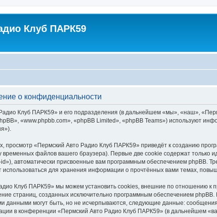
адио Клуб ПАРК59
ение о конфиденциальности
адио Клуб ПАРК59» и его подразделения (в дальнейшем «мы», «наш», «Пермск
hpBB», «www.phpbb.com», «phpBB Limited», «phpBB Teams») используют инф
я»).
х, просмотр «Пермский Авто Радио Клуб ПАРК59» приведёт к созданию про
у временных файлов вашего браузера). Первые две cookie содержат только и
id»), автоматически присвоенные вам программным обеспечением phpBB. Тре
 использоваться для хранения информации о прочтённых вами темах, повыш
адио Клуб ПАРК59» мы можем установить cookies, внешние по отношению к 
трение страниц, созданных исключительно программным обеспечением phpBB
ми данными могут быть, но не исчерпываются, следующие данные: сообщени
ации в конференции «Пермский Авто Радио Клуб ПАРК59» (в дальнейшем «ва