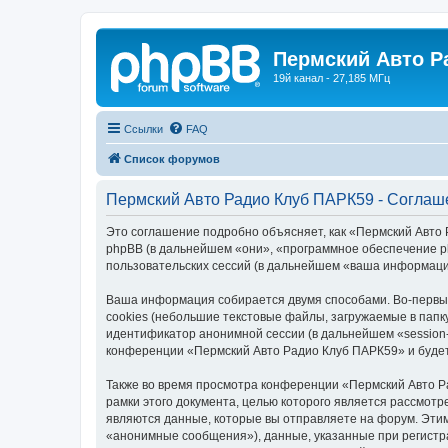
Пермский Авто Р
19й канал - 27,185 МГц
Ссылки
FAQ
Список форумов
Пермский Авто Радио Клуб ПАРК59 - Соглаш
Это соглашение подробно объясняет, как «Пермский Авто Р
phpBB (в дальнейшем «они», «программное обеспечение p
пользовательских сессий (в дальнейшем «ваша информаци
Ваша информация собирается двумя способами. Во-первы
cookies (небольшие текстовые файлы, загружаемые в папк
идентификатор анонимной сессии (в дальнейшем «session-
конференции «Пермский Авто Радио Клуб ПАРК59» и будет
Также во время просмотра конференции «Пермский Авто Р
рамки этого документа, целью которого является рассмо
являются данные, которые вы отправляете на форум. Эти
«анонимные сообщения»), данные, указанные при регистр