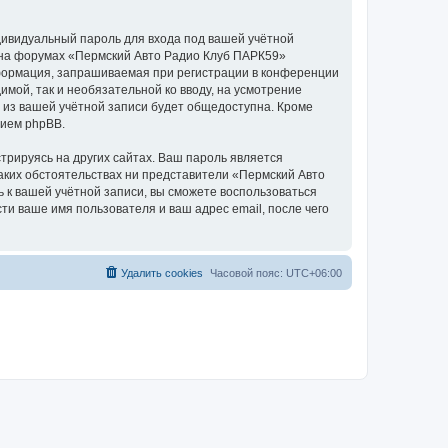
дивидуальный пароль для входа под вашей учётной
и на форумах «Пермский Авто Радио Клуб ПАРК59»
формация, запрашиваемая при регистрации в конференции
мой, так и необязательной ко вводу, на усмотрение
 из вашей учётной записи будет общедоступна. Кроме
нием phpBB.
рируясь на других сайтах. Ваш пароль является
каких обстоятельствах ни представители «Пермский Авто
ь к вашей учётной записи, вы сможете воспользоваться
 ваше имя пользователя и ваш адрес email, после чего
Удалить cookies
Часовой пояс:
UTC+06:00