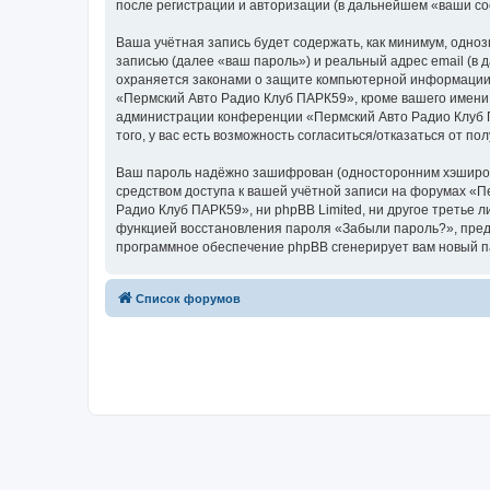
после регистрации и авторизации (в дальнейшем «ваши с
Ваша учётная запись будет содержать, как минимум, одн
записью (далее «ваш пароль») и реальный адрес email (в
охраняется законами о защите компьютерной информации,
«Пермский Авто Радио Клуб ПАРК59», кроме вашего имени п
администрации конференции «Пермский Авто Радио Клуб П
того, у вас есть возможность согласиться/отказаться от
Ваш пароль надёжно зашифрован (односторонним хэширован
средством доступа к вашей учётной записи на форумах «Пе
Радио Клуб ПАРК59», ни phpBB Limited, ни другое третье 
функцией восстановления пароля «Забыли пароль?», пред
программное обеспечение phpBB сгенерирует вам новый п
Список форумов