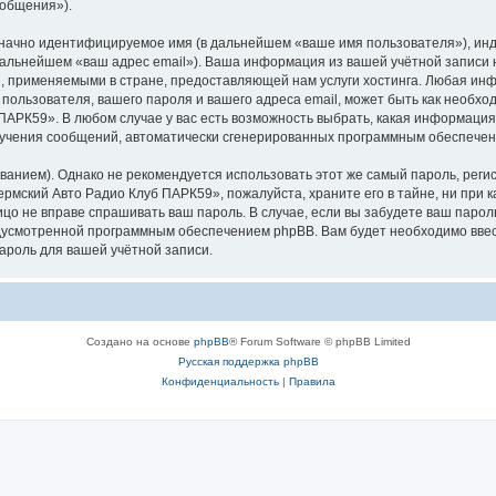
ообщения»).
означно идентифицируемое имя (в дальнейшем «ваше имя пользователя»), ин
 дальнейшем «ваш адрес email»). Ваша информация из вашей учётной запис
 применяемыми в стране, предоставляющей нам услуги хостинга. Любая ин
ользователя, вашего пароля и вашего адреса email, может быть как необходи
АРК59». В любом случае у вас есть возможность выбрать, какая информация
 получения сообщений, автоматически сгенерированных программным обеспече
ием). Однако не рекомендуется использовать этот же самый пароль, регист
рмский Авто Радио Клуб ПАРК59», пожалуйста, храните его в тайне, ни при 
лицо не вправе спрашивать ваш пароль. В случае, если вы забудете ваш парол
усмотренной программным обеспечением phpBB. Вам будет необходимо ввести
ароль для вашей учётной записи.
Создано на основе
phpBB
® Forum Software © phpBB Limited
Русская поддержка phpBB
Конфиденциальность
|
Правила