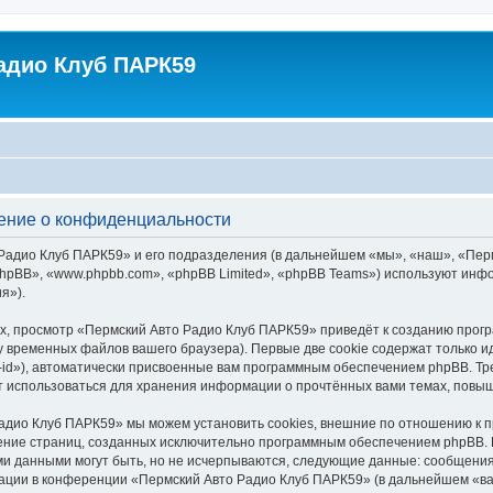
адио Клуб ПАРК59
ение о конфиденциальности
адио Клуб ПАРК59» и его подразделения (в дальнейшем «мы», «наш», «Пермск
hpBB», «www.phpbb.com», «phpBB Limited», «phpBB Teams») используют инф
я»).
х, просмотр «Пермский Авто Радио Клуб ПАРК59» приведёт к созданию про
у временных файлов вашего браузера). Первые две cookie содержат только и
id»), автоматически присвоенные вам программным обеспечением phpBB. Тре
 использоваться для хранения информации о прочтённых вами темах, повыш
адио Клуб ПАРК59» мы можем установить cookies, внешние по отношению к 
трение страниц, созданных исключительно программным обеспечением phpBB
ми данными могут быть, но не исчерпываются, следующие данные: сообщени
ации в конференции «Пермский Авто Радио Клуб ПАРК59» (в дальнейшем «ва