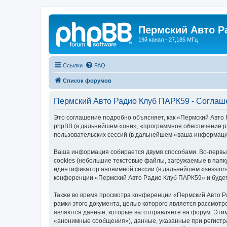
Пермский Авто Р
19й канал - 27,185 МГц
Ссылки
FAQ
Список форумов
Пермский Авто Радио Клуб ПАРК59 - Соглаш
Это соглашение подробно объясняет, как «Пермский Авто Р
phpBB (в дальнейшем «они», «программное обеспечение p
пользовательских сессий (в дальнейшем «ваша информаци
Ваша информация собирается двумя способами. Во-первы
cookies (небольшие текстовые файлы, загружаемые в папк
идентификатор анонимной сессии (в дальнейшем «session-
конференции «Пермский Авто Радио Клуб ПАРК59» и будет
Также во время просмотра конференции «Пермский Авто Р
рамки этого документа, целью которого является рассмо
являются данные, которые вы отправляете на форум. Эти
«анонимные сообщения»), данные, указанные при регистр