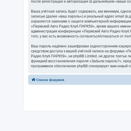
после регистрации и авторизации (в дальнейшем «ваши с
Ваша учётная запись будет содержать, как минимум, одн
записью (далее «ваш пароль») и реальный адрес email (в
охраняется законами о защите компьютерной информации,
«Пермский Авто Радио Клуб ПАРК59», кроме вашего имени п
администрации конференции «Пермский Авто Радио Клуб П
того, у вас есть возможность согласиться/отказаться от
Ваш пароль надёжно зашифрован (односторонним хэширован
средством доступа к вашей учётной записи на форумах «Пе
Радио Клуб ПАРК59», ни phpBB Limited, ни другое третье 
функцией восстановления пароля «Забыли пароль?», пред
программное обеспечение phpBB сгенерирует вам новый п
Список форумов