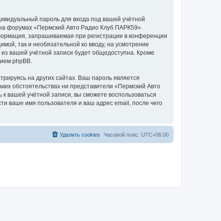
дивидуальный пароль для входа под вашей учётной
и на форумах «Пермский Авто Радио Клуб ПАРК59»
формация, запрашиваемая при регистрации в конференции
мой, так и необязательной ко вводу, на усмотрение
 из вашей учётной записи будет общедоступна. Кроме
нием phpBB.
рируясь на других сайтах. Ваш пароль является
каких обстоятельствах ни представители «Пермский Авто
ь к вашей учётной записи, вы сможете воспользоваться
 ваше имя пользователя и ваш адрес email, после чего
Удалить cookies
Часовой пояс:
UTC+06:00