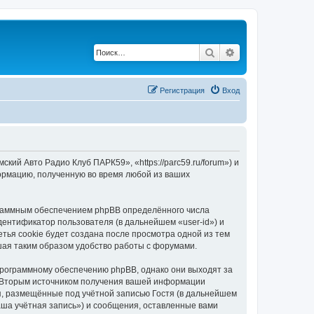
Поиск
Расширенный по
Регистрация
Вход
ий Авто Радио Клуб ПАРК59», «https://parc59.ru/forum») и
ормацию, полученную во время любой из ваших
граммным обеспечением phpBB определённого числа
дентификатор пользователя (в дальнейшем «user-id») и
тья cookie будет создана после просмотра одной из тем
ая таким образом удобство работы с форумами.
программному обеспечению phpBB, однако они выходят за
. Вторым источником получения вашей информации
я, размещённые под учётной записью Гостя (в дальнейшем
ша учётная запись») и сообщения, оставленные вами