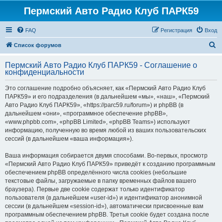
Пермский Авто Радио Клуб ПАРК59
FAQ
Регистрация
Вход
П
Список форумов
о
Пермский Авто Радио Клуб ПАРК59 - Соглашение о
и
конфиденциальности
с
Это соглашение подробно объясняет, как «Пермский Авто Радио Клуб
к
ПАРК59» и его подразделения (в дальнейшем «мы», «наш», «Пермский
Авто Радио Клуб ПАРК59», «https://parc59.ru/forum») и phpBB (в
дальнейшем «они», «программное обеспечение phpBB»,
«www.phpbb.com», «phpBB Limited», «phpBB Teams») используют
информацию, полученную во время любой из ваших пользовательских
сессий (в дальнейшем «ваша информация»).
Ваша информация собирается двумя способами. Во-первых, просмотр
«Пермский Авто Радио Клуб ПАРК59» приведёт к созданию программным
обеспечением phpBB определённого числа cookies (небольшие
текстовые файлы, загружаемые в папку временных файлов вашего
браузера). Первые две cookie содержат только идентификатор
пользователя (в дальнейшем «user-id») и идентификатор анонимной
сессии (в дальнейшем «session-id»), автоматически присвоенные вам
программным обеспечением phpBB. Третья cookie будет создана после