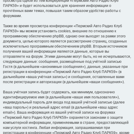
просмотра одной из тем конференции «Пермский Авто Радио Клуб
ПАРК59» и будет использоваться для хранения информации о
прочтённых вами темах, повышая таким образом удобство работы с
форумами.
Также во время просмотра конференции «Пермский Авто Радио Клуб
ПАРК59» мы можем установить cookies, внешние по отношению к
программному обеспечению phpBB, однако они выходят за рамки этого
документа, целью которого является рассмотрение страниц, созданных
исключительно программным обеспечением phpBB. Вторым источником
получения вашей информации являются данные, которые вы
отправляете на форум. Этими данными могут быть, но не исчерпываются,
следующие данные: сообщения, размещённые под учётной записью
Гостя (в дальнейшем «анонимные сообщения»), данные, указанные при
регистрации в конференции «Пермский Авто Радио Клуб ПАРК59» (в
дальнейшем «ваша учётная запись») и сообщения, оставленные вами
после регистрации и авторизации (в дальнейшем «ваши сообщения»).
Ваша учётная запись будет содержать, как минимум, однозначно
идентифицируемое имя (в дальнейшем «ваше имя пользователя»),
индивидуальный пароль для входа под вашей учётной записью (далее
«ваш пароль») и реальный адрес email (в дальнейшем «ваш адрес
email»). Ваша информация из вашей учётной записи на форумах
«Пермский Авто Радио Клуб ПАРК59» охраняется законами о защите
компьютерной информации, применяемыми в стране, предоставляющей
нам услуги хостинга. Любая информация, запрашиваемая при
регистрации в конференции «Пермский Авто Радио Клуб ПАРК59», кроме