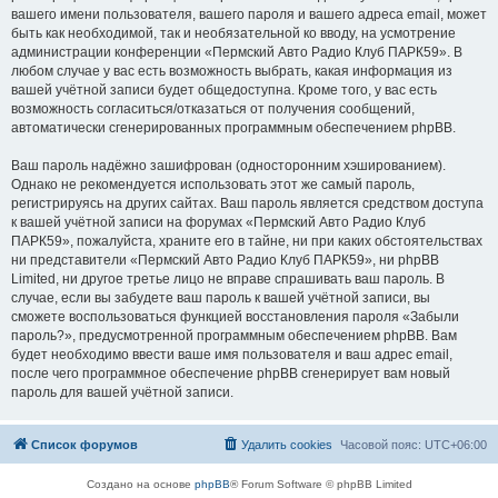
вашего имени пользователя, вашего пароля и вашего адреса email, может
быть как необходимой, так и необязательной ко вводу, на усмотрение
администрации конференции «Пермский Авто Радио Клуб ПАРК59». В
любом случае у вас есть возможность выбрать, какая информация из
вашей учётной записи будет общедоступна. Кроме того, у вас есть
возможность согласиться/отказаться от получения сообщений,
автоматически сгенерированных программным обеспечением phpBB.
Ваш пароль надёжно зашифрован (односторонним хэшированием).
Однако не рекомендуется использовать этот же самый пароль,
регистрируясь на других сайтах. Ваш пароль является средством доступа
к вашей учётной записи на форумах «Пермский Авто Радио Клуб
ПАРК59», пожалуйста, храните его в тайне, ни при каких обстоятельствах
ни представители «Пермский Авто Радио Клуб ПАРК59», ни phpBB
Limited, ни другое третье лицо не вправе спрашивать ваш пароль. В
случае, если вы забудете ваш пароль к вашей учётной записи, вы
сможете воспользоваться функцией восстановления пароля «Забыли
пароль?», предусмотренной программным обеспечением phpBB. Вам
будет необходимо ввести ваше имя пользователя и ваш адрес email,
после чего программное обеспечение phpBB сгенерирует вам новый
пароль для вашей учётной записи.
Список форумов
Удалить cookies
Часовой пояс:
UTC+06:00
Создано на основе
phpBB
® Forum Software © phpBB Limited