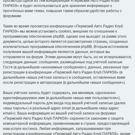
просмотра одной из тем конференции «Пермский Авто Радио Клуб
ПАРК59» и будет использоваться для хранения информации о
прочтённых вами темах, повышая таким образом удобство работы с
форумами.
Также во время просмотра конференции «Пермский Авто Радио Клуб
ПАРК59» мы можем установить cookies, внешние по отношению к
программному обеспечению phpBB, однако они выходят за рамки этого
документа, целью которого является рассмотрение страниц, созданных
исключительно программным обеспечением phpBB. Вторым источником
получения вашей информации являются данные, которые вы
отправляете на форум. Этими данными могут быть, но не исчерпываются,
следующие данные: сообщения, размещённые под учётной записью
Гостя (в дальнейшем «анонимные сообщения»), данные, указанные при
регистрации в конференции «Пермский Авто Радио Клуб ПАРК59» (в
дальнейшем «ваша учётная запись») и сообщения, оставленные вами
после регистрации и авторизации (в дальнейшем «ваши сообщения»).
Ваша учётная запись будет содержать, как минимум, однозначно
идентифицируемое имя (в дальнейшем «ваше имя пользователя»),
индивидуальный пароль для входа под вашей учётной записью (далее
«ваш пароль») и реальный адрес email (в дальнейшем «ваш адрес
email»). Ваша информация из вашей учётной записи на форумах
«Пермский Авто Радио Клуб ПАРК59» охраняется законами о защите
компьютерной информации, применяемыми в стране, предоставляющей
нам услуги хостинга. Любая информация, запрашиваемая при
регистрации в конференции «Пермский Авто Радио Клуб ПАРК59», кроме