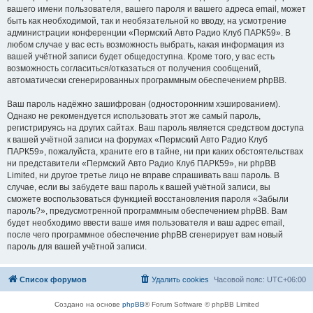
вашего имени пользователя, вашего пароля и вашего адреса email, может
быть как необходимой, так и необязательной ко вводу, на усмотрение
администрации конференции «Пермский Авто Радио Клуб ПАРК59». В
любом случае у вас есть возможность выбрать, какая информация из
вашей учётной записи будет общедоступна. Кроме того, у вас есть
возможность согласиться/отказаться от получения сообщений,
автоматически сгенерированных программным обеспечением phpBB.
Ваш пароль надёжно зашифрован (односторонним хэшированием).
Однако не рекомендуется использовать этот же самый пароль,
регистрируясь на других сайтах. Ваш пароль является средством доступа
к вашей учётной записи на форумах «Пермский Авто Радио Клуб
ПАРК59», пожалуйста, храните его в тайне, ни при каких обстоятельствах
ни представители «Пермский Авто Радио Клуб ПАРК59», ни phpBB
Limited, ни другое третье лицо не вправе спрашивать ваш пароль. В
случае, если вы забудете ваш пароль к вашей учётной записи, вы
сможете воспользоваться функцией восстановления пароля «Забыли
пароль?», предусмотренной программным обеспечением phpBB. Вам
будет необходимо ввести ваше имя пользователя и ваш адрес email,
после чего программное обеспечение phpBB сгенерирует вам новый
пароль для вашей учётной записи.
Список форумов
Удалить cookies
Часовой пояс:
UTC+06:00
Создано на основе
phpBB
® Forum Software © phpBB Limited