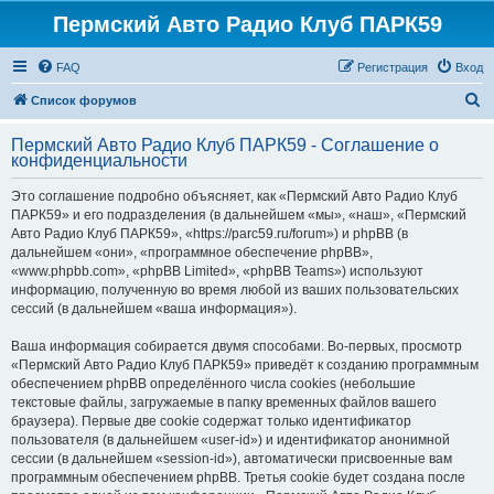
Пермский Авто Радио Клуб ПАРК59
FAQ
Регистрация
Вход
П
Список форумов
о
Пермский Авто Радио Клуб ПАРК59 - Соглашение о
и
конфиденциальности
с
Это соглашение подробно объясняет, как «Пермский Авто Радио Клуб
к
ПАРК59» и его подразделения (в дальнейшем «мы», «наш», «Пермский
Авто Радио Клуб ПАРК59», «https://parc59.ru/forum») и phpBB (в
дальнейшем «они», «программное обеспечение phpBB»,
«www.phpbb.com», «phpBB Limited», «phpBB Teams») используют
информацию, полученную во время любой из ваших пользовательских
сессий (в дальнейшем «ваша информация»).
Ваша информация собирается двумя способами. Во-первых, просмотр
«Пермский Авто Радио Клуб ПАРК59» приведёт к созданию программным
обеспечением phpBB определённого числа cookies (небольшие
текстовые файлы, загружаемые в папку временных файлов вашего
браузера). Первые две cookie содержат только идентификатор
пользователя (в дальнейшем «user-id») и идентификатор анонимной
сессии (в дальнейшем «session-id»), автоматически присвоенные вам
программным обеспечением phpBB. Третья cookie будет создана после