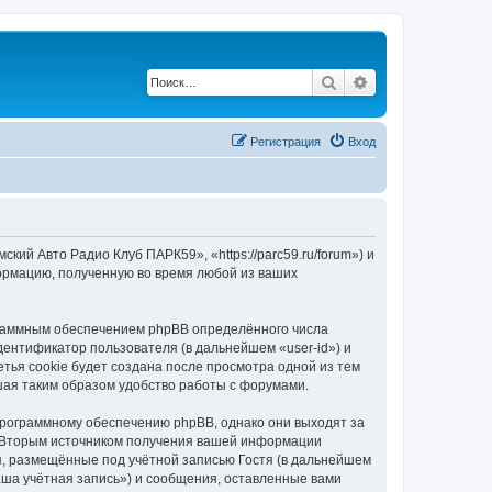
Поиск
Расширенный по
Регистрация
Вход
ий Авто Радио Клуб ПАРК59», «https://parc59.ru/forum») и
ормацию, полученную во время любой из ваших
граммным обеспечением phpBB определённого числа
дентификатор пользователя (в дальнейшем «user-id») и
тья cookie будет создана после просмотра одной из тем
ая таким образом удобство работы с форумами.
программному обеспечению phpBB, однако они выходят за
. Вторым источником получения вашей информации
я, размещённые под учётной записью Гостя (в дальнейшем
ша учётная запись») и сообщения, оставленные вами