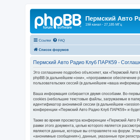
Пермский Авто Р
19й канал - 27,185 МГц
Ссылки
FAQ
Список форумов
Пермский Авто Радио Клуб ПАРК59 - Соглаш
Это соглашение подробно объясняет, как «Пермский Авто Р
phpBB (в дальнейшем «они», «программное обеспечение p
пользовательских сессий (в дальнейшем «ваша информаци
Ваша информация собирается двумя способами. Во-первы
cookies (небольшие текстовые файлы, загружаемые в папк
идентификатор анонимной сессии (в дальнейшем «session-
конференции «Пермский Авто Радио Клуб ПАРК59» и будет
Также во время просмотра конференции «Пермский Авто Р
рамки этого документа, целью которого является рассмо
являются данные, которые вы отправляете на форум. Эти
«анонимные сообщения»), данные, указанные при регистр