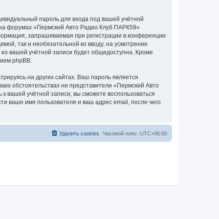
дивидуальный пароль для входа под вашей учётной
и на форумах «Пермский Авто Радио Клуб ПАРК59»
формация, запрашиваемая при регистрации в конференции
мой, так и необязательной ко вводу, на усмотрение
 из вашей учётной записи будет общедоступна. Кроме
нием phpBB.
рируясь на других сайтах. Ваш пароль является
каких обстоятельствах ни представители «Пермский Авто
ь к вашей учётной записи, вы сможете воспользоваться
 ваше имя пользователя и ваш адрес email, после чего
Удалить cookies
Часовой пояс:
UTC+06:00