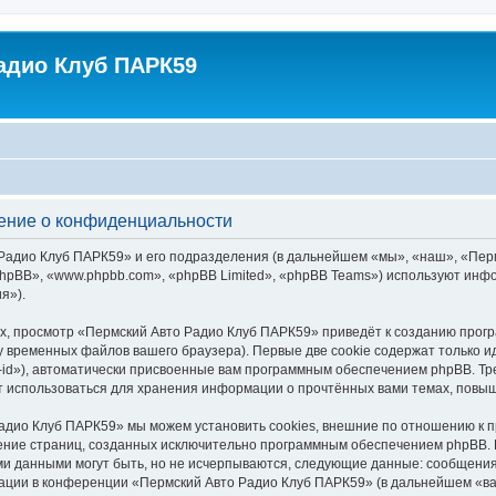
адио Клуб ПАРК59
ение о конфиденциальности
адио Клуб ПАРК59» и его подразделения (в дальнейшем «мы», «наш», «Пермск
hpBB», «www.phpbb.com», «phpBB Limited», «phpBB Teams») используют инф
я»).
х, просмотр «Пермский Авто Радио Клуб ПАРК59» приведёт к созданию про
у временных файлов вашего браузера). Первые две cookie содержат только и
id»), автоматически присвоенные вам программным обеспечением phpBB. Тре
 использоваться для хранения информации о прочтённых вами темах, повыш
адио Клуб ПАРК59» мы можем установить cookies, внешние по отношению к 
трение страниц, созданных исключительно программным обеспечением phpBB
ми данными могут быть, но не исчерпываются, следующие данные: сообщени
ации в конференции «Пермский Авто Радио Клуб ПАРК59» (в дальнейшем «ва