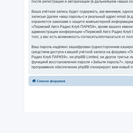
после регистрации и авторизации (в дальнейшем «ваши с
Ваша учётная запись будет содержать, как минимум, одн
записью (далее «ваш пароль») и реальный адрес email (в
охраняется законами о защите компьютерной информации,
«Пермский Авто Радио Клуб ПАРК59», кроме вашего имени п
администрации конференции «Пермский Авто Радио Клуб П
того, у вас есть возможность согласиться/отказаться от
Ваш пароль надёжно зашифрован (односторонним хэширован
средством доступа к вашей учётной записи на форумах «Пе
Радио Клуб ПАРК59», ни phpBB Limited, ни другое третье 
функцией восстановления пароля «Забыли пароль?», пред
программное обеспечение phpBB сгенерирует вам новый п
Список форумов