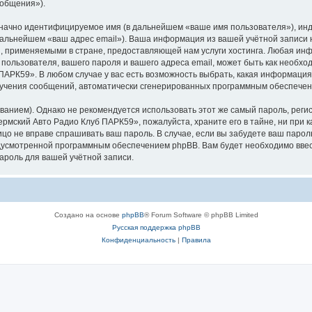
ообщения»).
означно идентифицируемое имя (в дальнейшем «ваше имя пользователя»), ин
 дальнейшем «ваш адрес email»). Ваша информация из вашей учётной запис
 применяемыми в стране, предоставляющей нам услуги хостинга. Любая ин
ользователя, вашего пароля и вашего адреса email, может быть как необходи
АРК59». В любом случае у вас есть возможность выбрать, какая информация
 получения сообщений, автоматически сгенерированных программным обеспече
ием). Однако не рекомендуется использовать этот же самый пароль, регист
рмский Авто Радио Клуб ПАРК59», пожалуйста, храните его в тайне, ни при 
лицо не вправе спрашивать ваш пароль. В случае, если вы забудете ваш парол
усмотренной программным обеспечением phpBB. Вам будет необходимо ввести
ароль для вашей учётной записи.
Создано на основе
phpBB
® Forum Software © phpBB Limited
Русская поддержка phpBB
Конфиденциальность
|
Правила