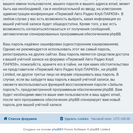
вашего имени пользователя, вашего пароля и вашего адреса email, может
быть как необходимой, так и необязательной ко вводу, на усмотрение
администрации конференции «Пермский Авто Радио Клуб ПАРК59». В
любом случае у вас есть возможность выбрать, какая информация из
вашей учётной записи будет общедоступна. Кроме того, у вас есть
возможность согласиться/отказаться от получения сообщений,
автоматически сгенерированных программным обеспечением phpBB.
Ваш пароль надёжно зашифрован (односторонним хэшированием).
Однако не рекомендуется использовать этот же самый пароль,
регистрируясь на других сайтах. Ваш пароль является средством доступа
к вашей учётной записи на форумах «Пермский Авто Радио Клуб
ПАРК59», пожалуйста, храните его в тайне, ни при каких обстоятельствах
ни представители «Пермский Авто Радио Клуб ПАРК59», ни phpBB
Limited, ни другое третье лицо не вправе спрашивать ваш пароль. В
случае, если вы забудете ваш пароль к вашей учётной записи, вы
сможете воспользоваться функцией восстановления пароля «Забыли
пароль?», предусмотренной программным обеспечением phpBB. Вам
будет необходимо ввести ваше имя пользователя и ваш адрес email,
после чего программное обеспечение phpBB сгенерирует вам новый
пароль для вашей учётной записи.
Список форумов
Удалить cookies
Часовой пояс:
UTC+06:00
Создано на основе
phpBB
® Forum Software © phpBB Limited