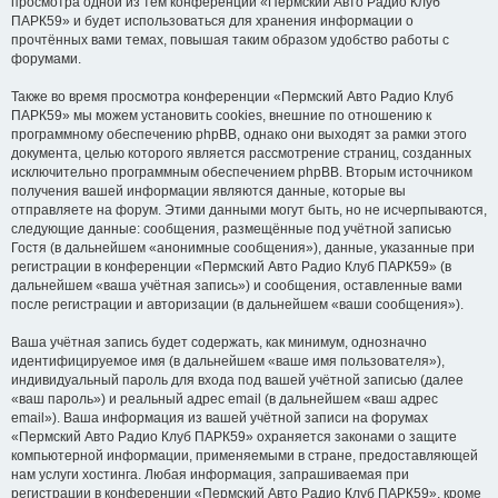
просмотра одной из тем конференции «Пермский Авто Радио Клуб
ПАРК59» и будет использоваться для хранения информации о
прочтённых вами темах, повышая таким образом удобство работы с
форумами.
Также во время просмотра конференции «Пермский Авто Радио Клуб
ПАРК59» мы можем установить cookies, внешние по отношению к
программному обеспечению phpBB, однако они выходят за рамки этого
документа, целью которого является рассмотрение страниц, созданных
исключительно программным обеспечением phpBB. Вторым источником
получения вашей информации являются данные, которые вы
отправляете на форум. Этими данными могут быть, но не исчерпываются,
следующие данные: сообщения, размещённые под учётной записью
Гостя (в дальнейшем «анонимные сообщения»), данные, указанные при
регистрации в конференции «Пермский Авто Радио Клуб ПАРК59» (в
дальнейшем «ваша учётная запись») и сообщения, оставленные вами
после регистрации и авторизации (в дальнейшем «ваши сообщения»).
Ваша учётная запись будет содержать, как минимум, однозначно
идентифицируемое имя (в дальнейшем «ваше имя пользователя»),
индивидуальный пароль для входа под вашей учётной записью (далее
«ваш пароль») и реальный адрес email (в дальнейшем «ваш адрес
email»). Ваша информация из вашей учётной записи на форумах
«Пермский Авто Радио Клуб ПАРК59» охраняется законами о защите
компьютерной информации, применяемыми в стране, предоставляющей
нам услуги хостинга. Любая информация, запрашиваемая при
регистрации в конференции «Пермский Авто Радио Клуб ПАРК59», кроме