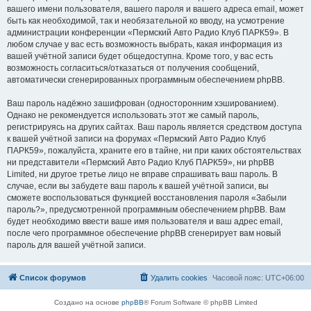
вашего имени пользователя, вашего пароля и вашего адреса email, может
быть как необходимой, так и необязательной ко вводу, на усмотрение
администрации конференции «Пермский Авто Радио Клуб ПАРК59». В
любом случае у вас есть возможность выбрать, какая информация из
вашей учётной записи будет общедоступна. Кроме того, у вас есть
возможность согласиться/отказаться от получения сообщений,
автоматически сгенерированных программным обеспечением phpBB.
Ваш пароль надёжно зашифрован (односторонним хэшированием).
Однако не рекомендуется использовать этот же самый пароль,
регистрируясь на других сайтах. Ваш пароль является средством доступа
к вашей учётной записи на форумах «Пермский Авто Радио Клуб
ПАРК59», пожалуйста, храните его в тайне, ни при каких обстоятельствах
ни представители «Пермский Авто Радио Клуб ПАРК59», ни phpBB
Limited, ни другое третье лицо не вправе спрашивать ваш пароль. В
случае, если вы забудете ваш пароль к вашей учётной записи, вы
сможете воспользоваться функцией восстановления пароля «Забыли
пароль?», предусмотренной программным обеспечением phpBB. Вам
будет необходимо ввести ваше имя пользователя и ваш адрес email,
после чего программное обеспечение phpBB сгенерирует вам новый
пароль для вашей учётной записи.
Список форумов
Удалить cookies
Часовой пояс:
UTC+06:00
Создано на основе
phpBB
® Forum Software © phpBB Limited