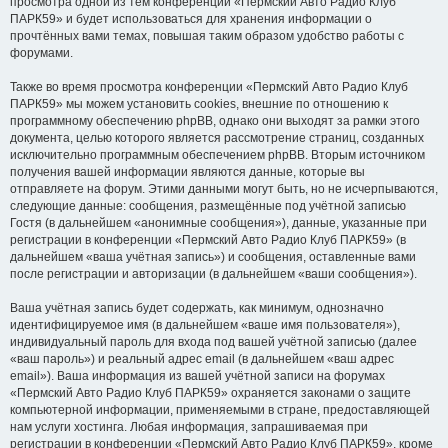
просмотра одной из тем конференции «Пермский Авто Радио Клуб
ПАРК59» и будет использоваться для хранения информации о
прочтённых вами темах, повышая таким образом удобство работы с
форумами.
Также во время просмотра конференции «Пермский Авто Радио Клуб
ПАРК59» мы можем установить cookies, внешние по отношению к
программному обеспечению phpBB, однако они выходят за рамки этого
документа, целью которого является рассмотрение страниц, созданных
исключительно программным обеспечением phpBB. Вторым источником
получения вашей информации являются данные, которые вы
отправляете на форум. Этими данными могут быть, но не исчерпываются,
следующие данные: сообщения, размещённые под учётной записью
Гостя (в дальнейшем «анонимные сообщения»), данные, указанные при
регистрации в конференции «Пермский Авто Радио Клуб ПАРК59» (в
дальнейшем «ваша учётная запись») и сообщения, оставленные вами
после регистрации и авторизации (в дальнейшем «ваши сообщения»).
Ваша учётная запись будет содержать, как минимум, однозначно
идентифицируемое имя (в дальнейшем «ваше имя пользователя»),
индивидуальный пароль для входа под вашей учётной записью (далее
«ваш пароль») и реальный адрес email (в дальнейшем «ваш адрес
email»). Ваша информация из вашей учётной записи на форумах
«Пермский Авто Радио Клуб ПАРК59» охраняется законами о защите
компьютерной информации, применяемыми в стране, предоставляющей
нам услуги хостинга. Любая информация, запрашиваемая при
регистрации в конференции «Пермский Авто Радио Клуб ПАРК59», кроме