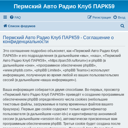
Пермский Авто Радио Клуб ПАРК59
FAQ
Регистрация
Вход
П
Список форумов
о
Пермский Авто Радио Клуб ПАРК59 - Соглашение о
и
конфиденциальности
с
Это соглашение подробно объясняет, как «Пермский Авто Радио Клуб
к
ПАРК59» и его подразделения (в дальнейшем «мы», «наш», «Пермский
Авто Радио Клуб ПАРК59», «https://parc59.ru/forum») и phpBB (в
дальнейшем «они», «программное обеспечение phpBB»,
«www.phpbb.com», «phpBB Limited», «phpBB Teams») используют
информацию, полученную во время любой из ваших пользовательских
сессий (в дальнейшем «ваша информация»).
Ваша информация собирается двумя способами. Во-первых, просмотр
«Пермский Авто Радио Клуб ПАРК59» приведёт к созданию программным
обеспечением phpBB определённого числа cookies (небольшие
текстовые файлы, загружаемые в папку временных файлов вашего
браузера). Первые две cookie содержат только идентификатор
пользователя (в дальнейшем «user-id») и идентификатор анонимной
сессии (в дальнейшем «session-id»), автоматически присвоенные вам
программным обеспечением phpBB. Третья cookie будет создана после