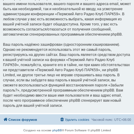
вашего имени пользователя, вашего пароля и вашего адреса email, может
быть как необходимой, так и необязательной ко вводу, на усмотрение
администрации конференции «Пермский Авто Радио Клуб ПАРК59». В
любом случае у вас есть возможность выбрать, какая информация из
вашей учётной записи будет общедоступна. Кроме того, у вас есть
возможность согласиться/отказаться от получения сообщений,
автоматически сгенерированных программным обеспечением phpBB.
Ваш пароль надёжно зашифрован (односторонним хэшированием).
Однако не рекомендуется использовать этот же самый пароль,
регистрируясь на других сайтах. Ваш пароль является средством доступа
к вашей учётной записи на форумах «Пермский Авто Радио Клуб
ПАРК59», пожалуйста, храните его в тайне, ни при каких обстоятельствах
ни представители «Пермский Авто Радио Клуб ПАРК59», ни phpBB
Limited, ни другое третье лицо не вправе спрашивать ваш пароль. В
случае, если вы забудете ваш пароль к вашей учётной записи, вы
сможете воспользоваться функцией восстановления пароля «Забыли
пароль?», предусмотренной программным обеспечением phpBB. Вам
будет необходимо ввести ваше имя пользователя и ваш адрес email,
после чего программное обеспечение phpBB сгенерирует вам новый
пароль для вашей учётной записи.
Список форумов
Удалить cookies
Часовой пояс:
UTC+06:00
Создано на основе
phpBB
® Forum Software © phpBB Limited