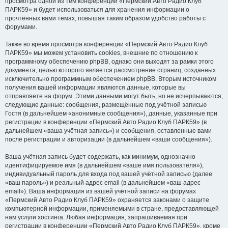
просмотра одной из тем конференции «Пермский Авто Радио Клуб
ПАРК59» и будет использоваться для хранения информации о
прочтённых вами темах, повышая таким образом удобство работы с
форумами.
Также во время просмотра конференции «Пермский Авто Радио Клуб
ПАРК59» мы можем установить cookies, внешние по отношению к
программному обеспечению phpBB, однако они выходят за рамки этого
документа, целью которого является рассмотрение страниц, созданных
исключительно программным обеспечением phpBB. Вторым источником
получения вашей информации являются данные, которые вы
отправляете на форум. Этими данными могут быть, но не исчерпываются,
следующие данные: сообщения, размещённые под учётной записью
Гостя (в дальнейшем «анонимные сообщения»), данные, указанные при
регистрации в конференции «Пермский Авто Радио Клуб ПАРК59» (в
дальнейшем «ваша учётная запись») и сообщения, оставленные вами
после регистрации и авторизации (в дальнейшем «ваши сообщения»).
Ваша учётная запись будет содержать, как минимум, однозначно
идентифицируемое имя (в дальнейшем «ваше имя пользователя»),
индивидуальный пароль для входа под вашей учётной записью (далее
«ваш пароль») и реальный адрес email (в дальнейшем «ваш адрес
email»). Ваша информация из вашей учётной записи на форумах
«Пермский Авто Радио Клуб ПАРК59» охраняется законами о защите
компьютерной информации, применяемыми в стране, предоставляющей
нам услуги хостинга. Любая информация, запрашиваемая при
регистрации в конференции «Пермский Авто Радио Клуб ПАРК59», кроме