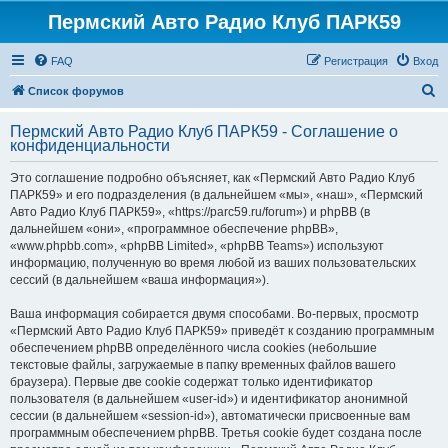
Пермский Авто Радио Клуб ПАРК59
FAQ
Регистрация
Вход
П
Список форумов
о
Пермский Авто Радио Клуб ПАРК59 - Соглашение о
и
конфиденциальности
с
Это соглашение подробно объясняет, как «Пермский Авто Радио Клуб
к
ПАРК59» и его подразделения (в дальнейшем «мы», «наш», «Пермский
Авто Радио Клуб ПАРК59», «https://parc59.ru/forum») и phpBB (в
дальнейшем «они», «программное обеспечение phpBB»,
«www.phpbb.com», «phpBB Limited», «phpBB Teams») используют
информацию, полученную во время любой из ваших пользовательских
сессий (в дальнейшем «ваша информация»).
Ваша информация собирается двумя способами. Во-первых, просмотр
«Пермский Авто Радио Клуб ПАРК59» приведёт к созданию программным
обеспечением phpBB определённого числа cookies (небольшие
текстовые файлы, загружаемые в папку временных файлов вашего
браузера). Первые две cookie содержат только идентификатор
пользователя (в дальнейшем «user-id») и идентификатор анонимной
сессии (в дальнейшем «session-id»), автоматически присвоенные вам
программным обеспечением phpBB. Третья cookie будет создана после