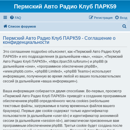
Пермский Авто Радио Клуб ПАРК59
FAQ
Регистрация
Вход
П
Список форумов
о
Пермский Авто Радио Клуб ПАРК59 - Соглашение о
и
конфиденциальности
с
Это соглашение подробно объясняет, как «Пермский Авто Радио Клуб
к
ПАРК59» и его подразделения (в дальнейшем «мы», «наш», «Пермский
Авто Радио Клуб ПАРК59», «https://parc59.ru/forum») и phpBB (в
дальнейшем «они», «программное обеспечение phpBB»,
«www.phpbb.com», «phpBB Limited», «phpBB Teams») используют
информацию, полученную во время любой из ваших пользовательских
сессий (в дальнейшем «ваша информация»).
Ваша информация собирается двумя способами. Во-первых, просмотр
«Пермский Авто Радио Клуб ПАРК59» приведёт к созданию программным
обеспечением phpBB определённого числа cookies (небольшие
текстовые файлы, загружаемые в папку временных файлов вашего
браузера). Первые две cookie содержат только идентификатор
пользователя (в дальнейшем «user-id») и идентификатор анонимной
сессии (в дальнейшем «session-id»), автоматически присвоенные вам
программным обеспечением phpBB. Третья cookie будет создана после