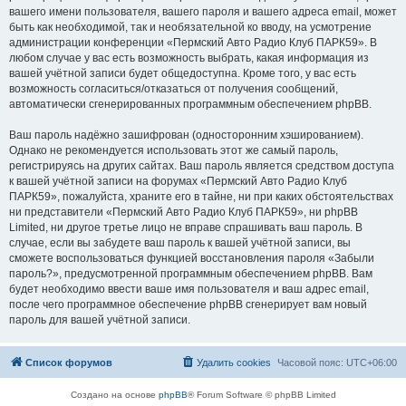
вашего имени пользователя, вашего пароля и вашего адреса email, может
быть как необходимой, так и необязательной ко вводу, на усмотрение
администрации конференции «Пермский Авто Радио Клуб ПАРК59». В
любом случае у вас есть возможность выбрать, какая информация из
вашей учётной записи будет общедоступна. Кроме того, у вас есть
возможность согласиться/отказаться от получения сообщений,
автоматически сгенерированных программным обеспечением phpBB.
Ваш пароль надёжно зашифрован (односторонним хэшированием).
Однако не рекомендуется использовать этот же самый пароль,
регистрируясь на других сайтах. Ваш пароль является средством доступа
к вашей учётной записи на форумах «Пермский Авто Радио Клуб
ПАРК59», пожалуйста, храните его в тайне, ни при каких обстоятельствах
ни представители «Пермский Авто Радио Клуб ПАРК59», ни phpBB
Limited, ни другое третье лицо не вправе спрашивать ваш пароль. В
случае, если вы забудете ваш пароль к вашей учётной записи, вы
сможете воспользоваться функцией восстановления пароля «Забыли
пароль?», предусмотренной программным обеспечением phpBB. Вам
будет необходимо ввести ваше имя пользователя и ваш адрес email,
после чего программное обеспечение phpBB сгенерирует вам новый
пароль для вашей учётной записи.
Список форумов
Удалить cookies
Часовой пояс:
UTC+06:00
Создано на основе
phpBB
® Forum Software © phpBB Limited